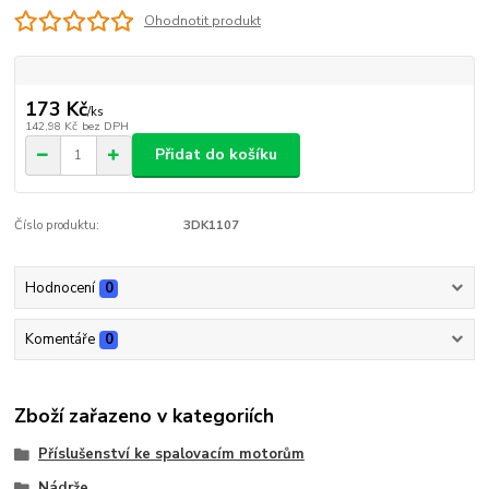
Ohodnotit produkt
173 Kč
/
ks
142,98 Kč
bez DPH
Přidat do košíku
Číslo produktu:
3DK1107
Hodnocení
0
Komentáře
0
Zboží zařazeno v kategoriích
Příslušenství ke spalovacím motorům
Nádrže