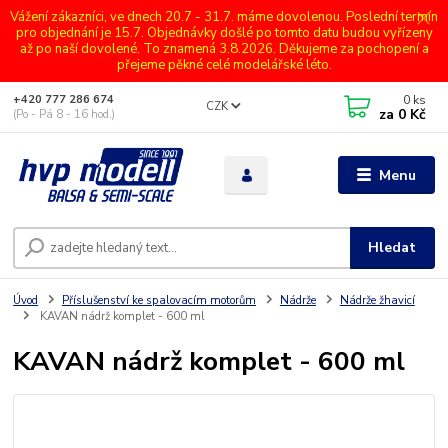
Vážení zákazníci, ve dnech 20.7 - 31.7. máme dovolenou. Poslední termín
pro objednání je 15.7. Objednávky došlé po tomto datu budou vyřízeny
až po naší dovolené. To znamená 3.8.2026. Děkujeme za pochopení a
přejeme pěkné celé modelářské léto.
0
ks
+420 777 286 674
CZK
za
0 Kč
(Po - Pá 8 - 16 hod.)
Menu
Hledat
Úvod
Příslušenství ke spalovacím motorům
Nádrže
Nádrže žhavicí
KAVAN nádrž komplet - 600 ml
KAVAN nádrž komplet - 600 ml