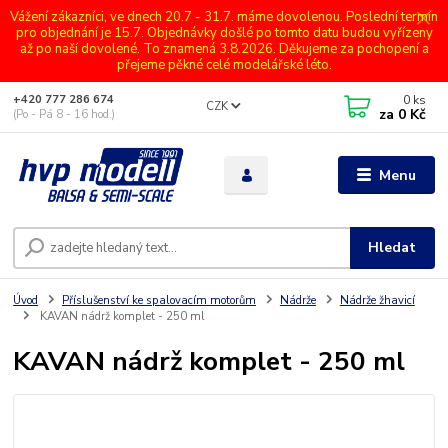
Vážení zákazníci, ve dnech 20.7 - 31.7. máme dovolenou. Poslední termín
pro objednání je 15.7. Objednávky došlé po tomto datu budou vyřízeny
až po naší dovolené. To znamená 3.8.2026. Děkujeme za pochopení a
přejeme pěkné celé modelářské léto.
0
ks
+420 777 286 674
CZK
za
0 Kč
(Po - Pá 8 - 16 hod.)
Menu
Hledat
Úvod
Příslušenství ke spalovacím motorům
Nádrže
Nádrže žhavicí
KAVAN nádrž komplet - 250 ml
KAVAN nádrž komplet - 250 ml