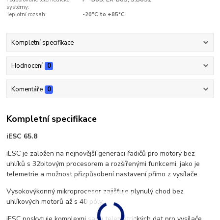
systémy:
Teplotní rozsah:
-20°C to +85°C
Kompletní specifikace
Hodnocení
0
Komentáře
0
Kompletní specifikace
iESC 65.8
iESC je založen na nejnovější generaci řadičů pro motory bez
uhlíků s 32bitovým procesorem a rozšířenými funkcemi, jako je
telemetrie a možnost přizpůsobení nastavení přímo z vysílače.
Vysokovýkonný mikroprocesor zajišťuje plynulý chod bez
uhlíkových motorů až s 40 póly.
iESC poskytuje komplexní sadu telemetrických dat pro vysílače