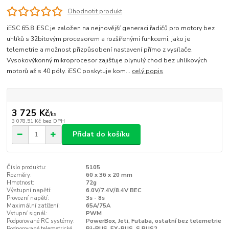
Ohodnotit produkt
iESC 65.8 iESC je založen na nejnovější generaci řadičů pro motory bez
uhlíků s 32bitovým procesorem a rozšířenými funkcemi, jako je
telemetrie a možnost přizpůsobení nastavení přímo z vysílače.
Vysokovýkonný mikroprocesor zajišťuje plynulý chod bez uhlíkových
motorů až s 40 póly. iESC poskytuje kom...
celý popis
3 725 Kč
/
ks
3 078,51 Kč
bez DPH
Přidat do košíku
Číslo produktu:
5105
Rozměry:
60 x 36 x 20 mm
Hmotnost:
72g
Výstupní napětí:
6.0V/7.4V/8.4V BEC
Provozní napětí:
3s - 8s
Maximální zatížení:
65A/75A
Vstupní signál:
PWM
Podporované RC systémy:
PowerBox, Jeti, Futaba, ostatní bez telemetrie
Podporované telemetrické
P²-BUS, EX-BUS, S.BUS2