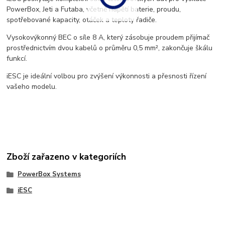
PowerBox, Jeti a Futaba, včetně napětí baterie, proudu,
spotřebované kapacity, otáček a teploty řadiče.
Vysokovýkonný BEC o síle 8 A, který zásobuje proudem přijímač
prostřednictvím dvou kabelů o průměru 0,5 mm², zakončuje škálu
funkcí.
iESC je ideální volbou pro zvýšení výkonnosti a přesnosti řízení
vašeho modelu.
Zboží zařazeno v kategoriích
PowerBox Systems
iESC