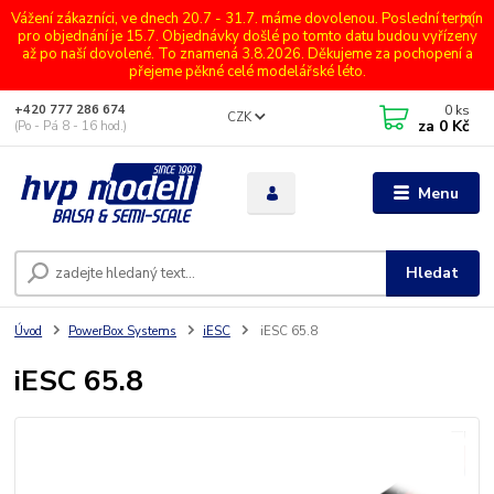
Vážení zákazníci, ve dnech 20.7 - 31.7. máme dovolenou. Poslední termín
pro objednání je 15.7. Objednávky došlé po tomto datu budou vyřízeny
až po naší dovolené. To znamená 3.8.2026. Děkujeme za pochopení a
přejeme pěkné celé modelářské léto.
0
ks
+420 777 286 674
CZK
za
0 Kč
(Po - Pá 8 - 16 hod.)
Menu
Hledat
Úvod
PowerBox Systems
iESC
iESC 65.8
iESC 65.8