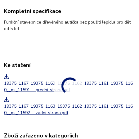
Kompletní specifikace
Funkční stavebnice dřevěného autíčka bez použití lepidla pro děti
od 5 let
Ke stažení
19375_1167_19375_1163_19375_1162_19375_1161_19375_116
0__ps_11591---predni-strana.pdf
19375_1167_19375_1163_19375_1162_19375_1161_19375_116
0__ps_11592---zadni-strana.pdf
Zboží zařazeno v kategoriích