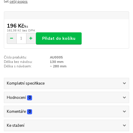
let
celý popis
196 Kč
/
ks
161,98 Kč
bez DPH
Přidat do košíku
Číslo produktu:
AU0005
Délka bez návěsu:
130 mm
Délka s návěsem:
~ 280 mm
Kompletní specifikace
Hodnocení
0
Komentáře
0
Ke stažení