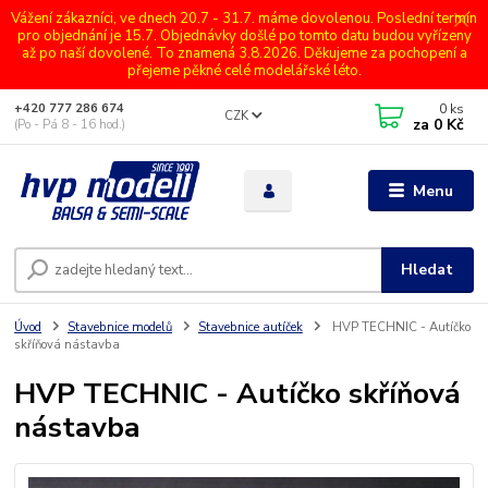
Vážení zákazníci, ve dnech 20.7 - 31.7. máme dovolenou. Poslední termín
pro objednání je 15.7. Objednávky došlé po tomto datu budou vyřízeny
až po naší dovolené. To znamená 3.8.2026. Děkujeme za pochopení a
přejeme pěkné celé modelářské léto.
0
ks
+420 777 286 674
CZK
za
0 Kč
(Po - Pá 8 - 16 hod.)
Menu
Hledat
Úvod
Stavebnice modelů
Stavebnice autíček
HVP TECHNIC - Autíčko
skříňová nástavba
HVP TECHNIC - Autíčko skříňová
nástavba