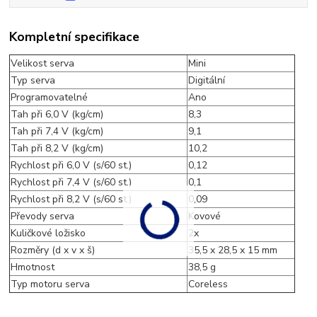
Kompletní specifikace
Velikost serva
Mini
Typ serva
Digitální
Programovatelné
Ano
Tah při 6,0 V (kg/cm)
8,3
Tah při 7,4 V (kg/cm)
9,1
Tah při 8,2 V (kg/cm)
10,2
Rychlost při 6,0 V (s/60 st.)
0,12
Rychlost při 7,4 V (s/60 st.)
0,1
Rychlost při 8,2 V (s/60 st.)
0,09
Převody serva
Kovové
Kuličkové ložisko
2x
Rozměry (d x v x š)
35,5 x 28,5 x 15 mm
Hmotnost
38,5 g
Typ motoru serva
Coreless