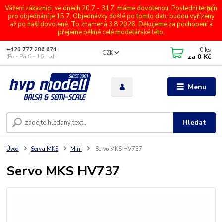
Vážení zákazníci, ve dnech 20.7 - 31.7. máme dovolenou. Poslední termín
pro objednání je 15.7. Objednávky došlé po tomto datu budou vyřízeny
až po naší dovolené. To znamená 3.8.2026. Děkujeme za pochopení a
přejeme pěkné celé modelářské léto.
0
ks
+420 777 286 674
CZK
za
0 Kč
(Po - Pá 8 - 16 hod.)
Menu
Hledat
Úvod
Serva MKS
Mini
Servo MKS HV737
Servo MKS HV737