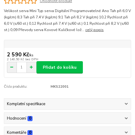
Ohodnotit produkt
Velikost serva Mini Typ serva Digitální Programovatelné Ano Tah při 6,0 V
(kg/cm) 8,3 Tah při 7,4 V (kg/cm) 9,1 Tah při 8,2 V (kg/cm) 10,2 Rychlost při
6,0 V (s/60 st.) 0,12 Rychlost při 7,4 V (s/60 st.) 0,1 Rychlost při 8,2 V (s/60
st.) 0,09 Převody serva Kovové Kuličkové lož...
celý popis
2 590 Kč
/
ks
2 140,50 Kč
bez DPH
Přidat do košíku
Číslo produktu:
MKS22001
Kompletní specifikace
Hodnocení
0
Komentáře
0