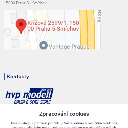
15000 Praha 5 - Smíchov
Kontakty
+420 777 286 674
Zpracování cookies
(Po - Pá 8 - 16 hod.)
Náš e-shop a partneři potřebují Váš
souhlas
s použitím souborů
cookies, aby Vám mohli zobrazovat informace týkající se Vašich