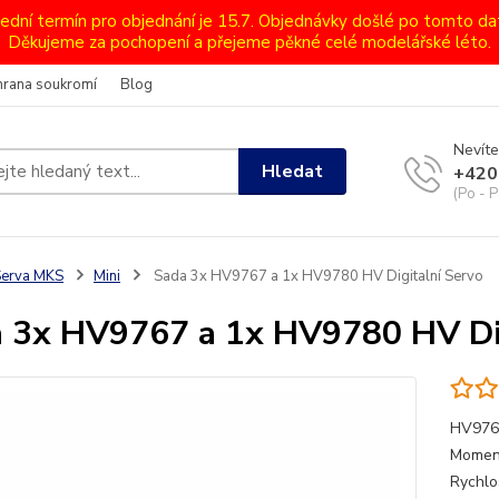
lední termín pro objednání je 15.7. Objednávky došlé po tomto d
Děkujeme za pochopení a přejeme pěkné celé modelářské léto.
hrana soukromí
Blog
Nevíte
Hledat
+420
(Po - P
Serva MKS
Mini
Sada 3x HV9767 a 1x HV9780 HV Digitalní Servo
 3x HV9767 a 1x HV9780 HV Dig
HV9767
Moment
Rychlos