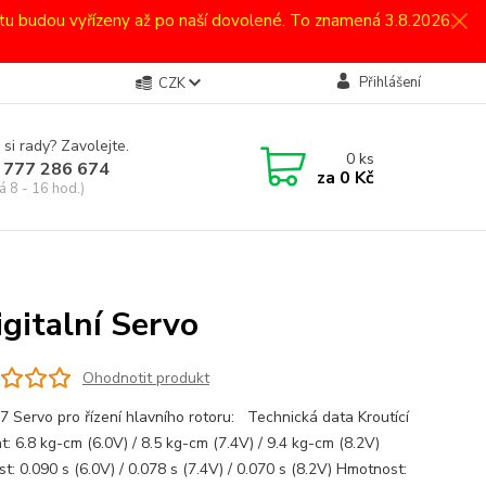
atu budou vyřízeny až po naší dovolené. To znamená 3.8.2026.
Přihlášení
CZK
 si rady? Zavolejte.
0
ks
 777 286 674
za
0 Kč
á 8 - 16 hod.)
italní Servo
Ohodnotit produkt
 Servo pro řízení hlavního rotoru: Technická data Kroutící
: 6.8 kg-cm (6.0V) / 8.5 kg-cm (7.4V) / 9.4 kg-cm (8.2V)
t: 0.090 s (6.0V) / 0.078 s (7.4V) / 0.070 s (8.2V) Hmotnost: