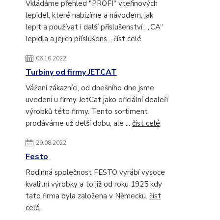
Vkládáme přehled "PROFI" vteřinových
lepidel, které nabízíme a návodem, jak
lepit a používat i další příslušenství. „CA“
lepidla a jejich příslušens...
číst celé
06.10.2022
Turbíny od firmy JETCAT
Vážení zákazníci, od dnešního dne jsme
uvedeni u firmy JetCat jako oficiální dealeři
výrobků této firmy. Tento sortiment
prodáváme už delší dobu, ale ...
číst celé
29.08.2022
Festo
Rodinná společnost FESTO vyrábí vysoce
kvalitní výrobky a to již od roku 1925 kdy
tato firma byla založena v Německu.
číst
celé