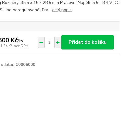
g Rozměry: 35.5 x 15 x 28.5 mm Pracovní Napětí: 5.5 - 8.4 V DC
2S Lipo neregulované) Pra...
celý popis
500 Kč
/
ks
Přidat do košíku
51,24 Kč
bez DPH
roduktu:
C0006000