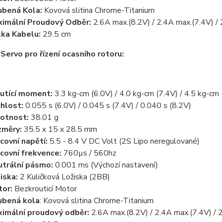
bená Kola:
Kovová slitina Chrome-Titanium
imální Proudový Odběr:
2.6A max.(8.2V) / 2.4A max.(7.4V) /
ka Kabelu:
29.5 cm
ervo pro řízení ocasního rotoru:
utící moment:
3.3 kg-cm (6.0V) / 4.0 kg-cm (7.4V) / 4.5 kg-cm 
hlost:
0.055 s (6.0V) / 0.045 s (7.4V) / 0.040 s (8.2V)
otnost:
38.01 g
změry:
35.5 x 15 x 28.5 mm
covní napětí:
5.5 - 8.4 V DC Volt (2S Lipo neregulované)
covní frekvence:
760µs / 560hz
trální pásmo:
0.001 ms (Výchozí nastavení)
iska:
2 Kuličková Ložiska (2BB)
or:
Bezkrouticí Motor
ubená kola
: Kovová slitina Chrome-Titanium
imální proudový odběr:
2.6A max.(8.2V) / 2.4A max.(7.4V) / 