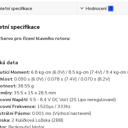
etní specifikace
Hodnocení
0
tní specifikace
ervo pro řízení hlavního rotoru:
ká data
utící Moment:
6.8 kg-cm (6.0V) / 8.5 kg-cm (7.4V) / 9.4 kg-cm 
hlost
: 0.090 s (6.0V) / 0.078 s (7.4V) / 0.070 s (8.2V)
otnost:
38.55 g
změry:
35.5 x 15 x 28.5 mm
covní Napětí:
5.5 - 8.4 V DC Volt (2S Lipo neregulované)
covní Frekvence:
1520µs / 333hz
trální Pásmo:
0.001 ms (Výchozí nastavení)
iska:
2 Kuličková Ložiska (2BB)
or:
Bezkrouticí Motor