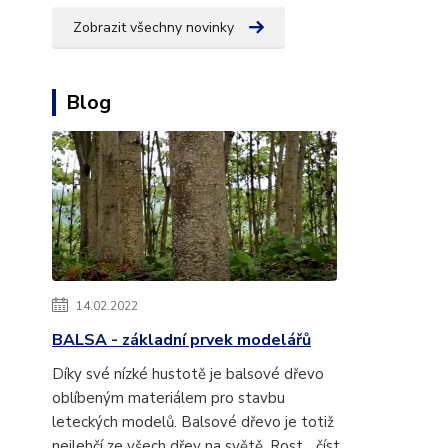
Zobrazit všechny novinky
Blog
14.02.2022
BALSA - základní prvek modelářů
Díky své nízké hustotě je balsové dřevo
oblíbeným materiálem pro stavbu
leteckých modelů. Balsové dřevo je totiž
nejlehčí ze všech dřev na světě. Rost...
číst