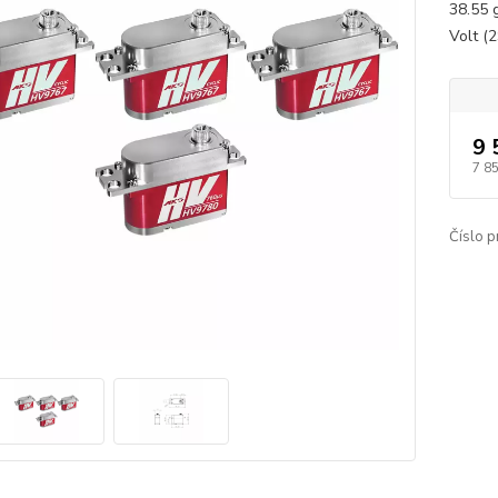
38.55 
Volt (
9 
7 8
Číslo p