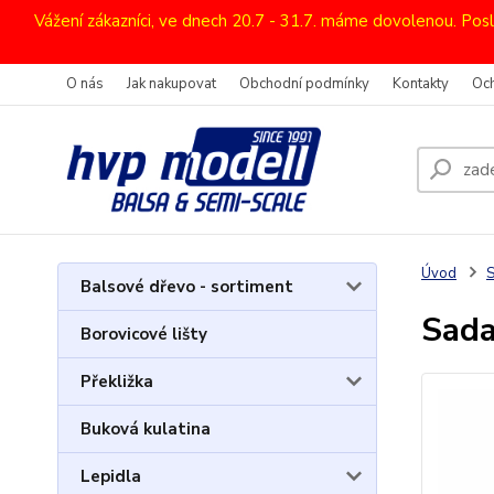
Vážení zákazníci, ve dnech 20.7 - 31.7. máme dovolenou. Pos
O nás
Jak nakupovat
Obchodní podmínky
Kontakty
Oc
Úvod
Balsové dřevo - sortiment
Sada
Borovicové lišty
Překližka
Buková kulatina
Lepidla