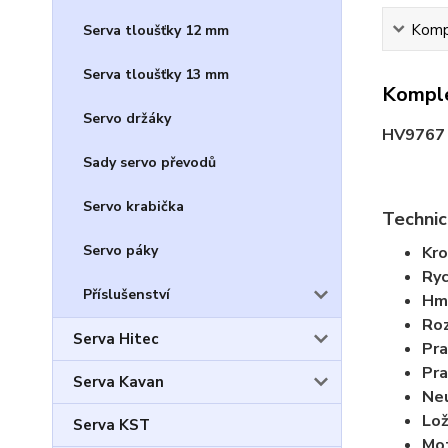
Kompl
Serva tloušťky 12 mm
Serva tloušťky 13 mm
Komple
Servo držáky
HV9767 S
Sady servo převodů
Servo krabička
Technic
Servo páky
Kro
Ryc
Příslušenství
Hm
Ro
Serva Hitec
Pra
Pra
Serva Kavan
Neu
Lož
Serva KST
Mot