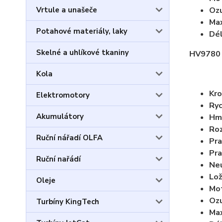
Ozu
Vrtule a unašeče
Max
Potahové materiály, laky
Dél
Skelné a uhlíkové tkaniny
HV9780 S
Kola
Kro
Elektromotory
Ryc
Akumulátory
Hm
Ro
Ruční nářadí OLFA
Pra
Pra
Ruční nařádí
Neu
Lož
Oleje
Mot
Oz
Turbíny KingTech
Max