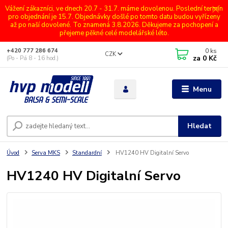
Vážení zákazníci, ve dnech 20.7 - 31.7. máme dovolenou. Poslední termín
pro objednání je 15.7. Objednávky došlé po tomto datu budou vyřízeny
až po naší dovolené. To znamená 3.8.2026. Děkujeme za pochopení a
přejeme pěkné celé modelářské léto.
0
ks
+420 777 286 674
CZK
za
0 Kč
(Po - Pá 8 - 16 hod.)
Menu
Hledat
Úvod
Serva MKS
Standardní
HV1240 HV Digitalní Servo
HV1240 HV Digitalní Servo