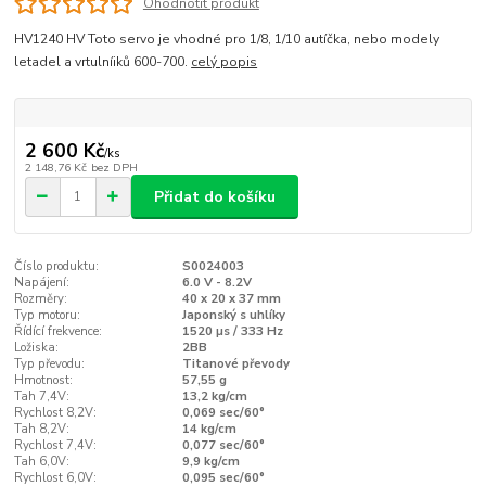
Ohodnotit produkt
HV1240 HV Toto servo je vhodné pro 1/8, 1/10 autíčka, nebo modely
letadel a vrtulníiků 600-700.
celý popis
2 600 Kč
/
ks
2 148,76 Kč
bez DPH
Přidat do košíku
Číslo produktu:
S0024003
Napájení:
6.0 V - 8.2V
Rozměry:
40 x 20 x 37 mm
Typ motoru:
Japonský s uhlíky
Řídící frekvence:
1520 µs / 333 Hz
Ložiska:
2BB
Typ převodu:
Titanové převody
Hmotnost:
57,55 g
Tah 7,4V:
13,2 kg/cm
Rychlost 8,2V:
0,069 sec/60°
Tah 8,2V:
14 kg/cm
Rychlost 7,4V:
0,077 sec/60°
Tah 6,0V:
9,9 kg/cm
Rychlost 6,0V:
0,095 sec/60°