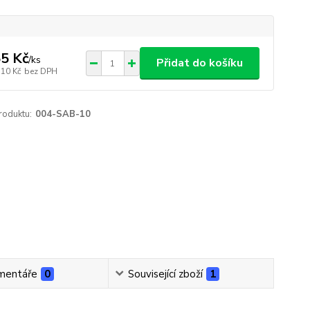
5 Kč
/
ks
Přidat do košíku
,10 Kč
bez DPH
roduktu:
004-SAB-10
mentáře
0
Související zboží
1