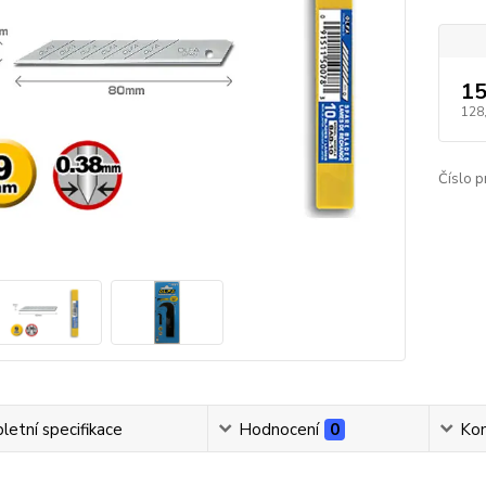
15
128
Číslo p
etní specifikace
Hodnocení
0
Ko