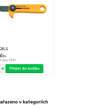
OK-1
č
/
ks
Kč
bez DPH
Přidat do košíku
zařazeno v kategoriích