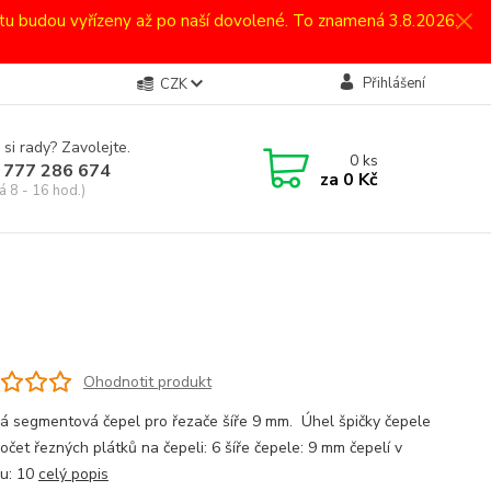
atu budou vyřízeny až po naší dovolené. To znamená 3.8.2026.
Přihlášení
CZK
 si rady? Zavolejte.
0
ks
 777 286 674
za
0 Kč
á 8 - 16 hod.)
Ohodnotit produkt
ká segmentová čepel pro řezače šíře 9 mm. Úhel špičky čepele
očet řezných plátků na čepeli: 6 šíře čepele: 9 mm čepelí v
u: 10
celý popis