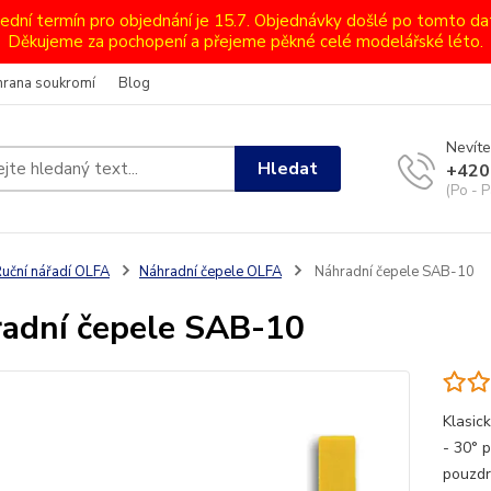
lední termín pro objednání je 15.7. Objednávky došlé po tomto d
Děkujeme za pochopení a přejeme pěkné celé modelářské léto.
hrana soukromí
Blog
Nevíte
Hledat
+420
(Po - P
uční nářadí OLFA
Náhradní čepele OLFA
Náhradní čepele SAB-10
adní čepele SAB-10
Klasic
- 30° p
pouzdr