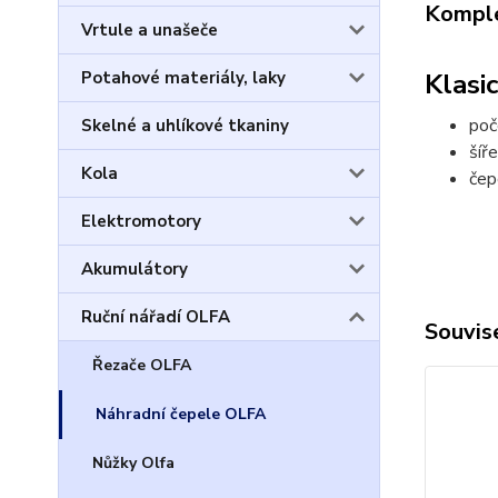
Komple
Vrtule a unašeče
Klasi
Potahové materiály, laky
poč
Skelné a uhlíkové tkaniny
šíř
Kola
čep
Elektromotory
Akumulátory
Ruční nářadí OLFA
Souvise
Řezače OLFA
Náhradní čepele OLFA
Nůžky Olfa