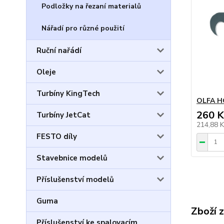
Podložky na řezaní materialů
Nářadí pro různé použití
Ruční nařádí
Oleje
Turbíny KingTech
OLFA H
260 K
Turbíny JetCat
214,88 
FESTO díly
Stavebnice modelů
Příslušenství modelů
Guma
Zboží 
Příslušenství ke spalovacím