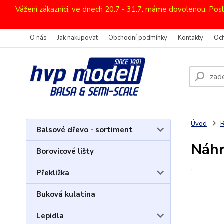
Vážení zákazníci, ve dnech 20.7 - 31.7. máme dovolenou. Pos
O nás
Jak nakupovat
Obchodní podmínky
Kontakty
Oc
Úvod
R
Balsové dřevo - sortiment
Náhr
Borovicové lišty
Překližka
Buková kulatina
Lepidla