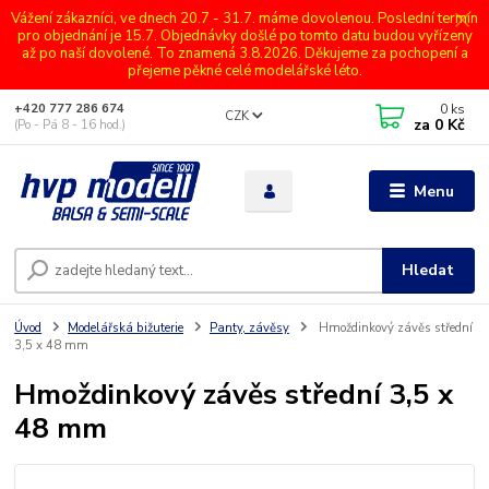
Vážení zákazníci, ve dnech 20.7 - 31.7. máme dovolenou. Poslední termín
pro objednání je 15.7. Objednávky došlé po tomto datu budou vyřízeny
až po naší dovolené. To znamená 3.8.2026. Děkujeme za pochopení a
přejeme pěkné celé modelářské léto.
0
ks
+420 777 286 674
CZK
za
0 Kč
(Po - Pá 8 - 16 hod.)
Menu
Hledat
Úvod
Modelářská bižuterie
Panty, závěsy
Hmoždinkový závěs střední
3,5 x 48 mm
Hmoždinkový závěs střední 3,5 x
48 mm