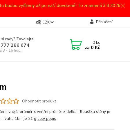
atu budou vyřízeny až po naší dovolené. To znamená 3.8.2026.
Přihlášení
CZK
 si rady? Zavolejte.
0
ks
 777 286 674
za
0 Kč
á 8 - 16 hod.)
mm
Ohodnotit produkt
ení: vnější průměr x vnitřní průměr x délka ; tloušťka stěny je
 ; váha 1bm je 21 g
celý popis