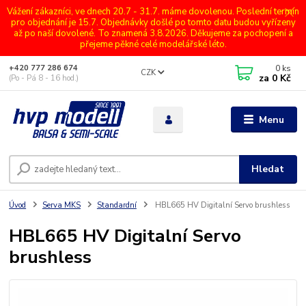
Vážení zákazníci, ve dnech 20.7 - 31.7. máme dovolenou. Poslední termín
pro objednání je 15.7. Objednávky došlé po tomto datu budou vyřízeny
až po naší dovolené. To znamená 3.8.2026. Děkujeme za pochopení a
přejeme pěkné celé modelářské léto.
0
ks
+420 777 286 674
CZK
za
0 Kč
(Po - Pá 8 - 16 hod.)
Menu
Hledat
Úvod
Serva MKS
Standardní
HBL665 HV Digitalní Servo brushless
HBL665 HV Digitalní Servo
brushless