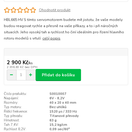
Ohodnotit produkt
HBL665 HV S tímto servomotorem budete mít jistotu, že vaše modely
budou reagovat rychle a přesně na vaše příkazy, a to i při náročných
situacích. Jeho vysoký tah a rychlost ho činí ideálním pro řízení hlavního
rotoru modelů s vrtulí.
celý popis
2 900 Kč
/
ks
2 396,69 Kč
bez DPH
Přidat do košíku
Číslo produktu:
S0010007
Napájení:
6V - 8,2V
Rozměry:
40 x 20 x 40 mm
Typ motoru:
Bez uhlíků
Řídící frekvence:
1520 µs / 333 Hz
Typ převodu:
Titanové převody
Hmotnost:
63 g
Tah 7,4V:
15,2 kg/cm
Rychlost 8,2V:
0,09 sec/60°