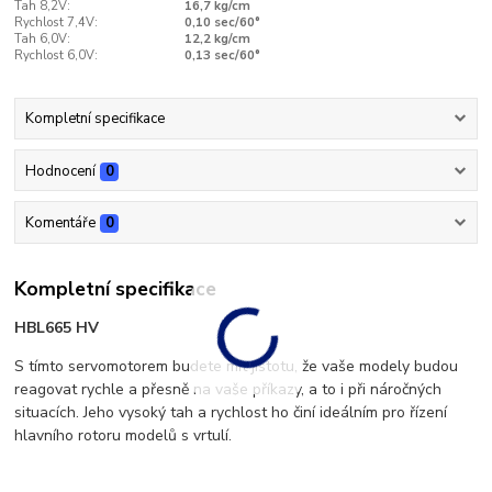
Tah 8,2V:
16,7 kg/cm
Rychlost 7,4V:
0,10 sec/60°
Tah 6,0V:
12,2 kg/cm
Rychlost 6,0V:
0,13 sec/60°
Kompletní specifikace
Hodnocení
0
Komentáře
0
Kompletní specifikace
HBL665 HV
S tímto servomotorem budete mít jistotu, že vaše modely budou
reagovat rychle a přesně na vaše příkazy, a to i při náročných
situacích. Jeho vysoký tah a rychlost ho činí ideálním pro řízení
hlavního rotoru modelů s vrtulí.