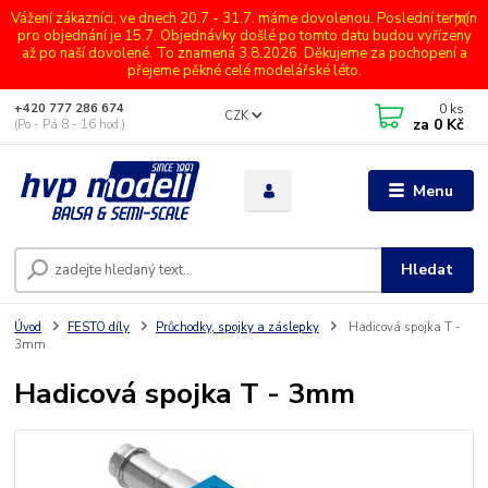
Vážení zákazníci, ve dnech 20.7 - 31.7. máme dovolenou. Poslední termín
pro objednání je 15.7. Objednávky došlé po tomto datu budou vyřízeny
až po naší dovolené. To znamená 3.8.2026. Děkujeme za pochopení a
přejeme pěkné celé modelářské léto.
0
ks
+420 777 286 674
CZK
za
0 Kč
(Po - Pá 8 - 16 hod.)
Menu
Hledat
Úvod
FESTO díly
Průchodky, spojky a záslepky
Hadicová spojka T -
3mm
Hadicová spojka T - 3mm