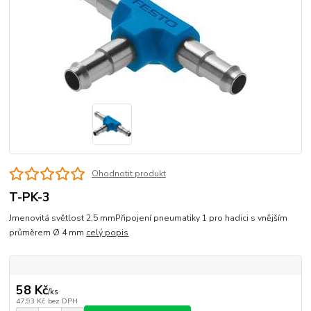
Ohodnotit produkt
T-PK-3
Jmenovitá světlost 2,5 mmPřipojení pneumatiky 1 pro hadici s vnějším
průměrem Ø 4 mm
celý popis
58 Kč
/
ks
47,93 Kč
bez DPH