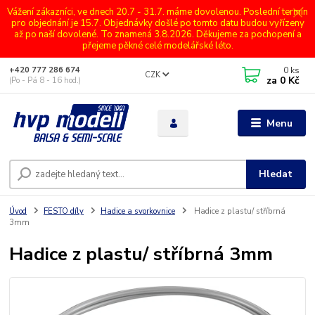
Vážení zákazníci, ve dnech 20.7 - 31.7. máme dovolenou. Poslední termín
pro objednání je 15.7. Objednávky došlé po tomto datu budou vyřízeny
až po naší dovolené. To znamená 3.8.2026. Děkujeme za pochopení a
přejeme pěkné celé modelářské léto.
0
ks
+420 777 286 674
CZK
za
0 Kč
(Po - Pá 8 - 16 hod.)
Menu
Hledat
Úvod
FESTO díly
Hadice a svorkovnice
Hadice z plastu/ stříbrná
3mm
Hadice z plastu/ stříbrná 3mm