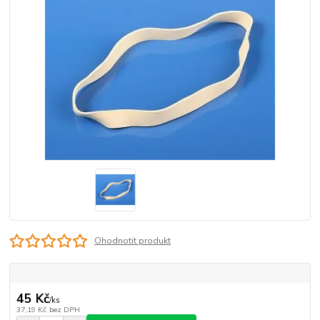
Ohodnotit produkt
45 Kč
/
ks
37,19 Kč
bez DPH