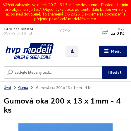
Vážení zákazníci, ve dnech 20.7 - 31.7. máme dovolenou. Poslední termín
pro objednání je 15.7. Objednávky došlé po tomto datu budou vyřízeny
až po naší dovolené. To znamená 3.8.2026. Děkujeme za pochopení a
přejeme pěkné celé modelářské léto.
0
ks
+420 777 286 674
CZK
za
0 Kč
(Po - Pá 8 - 16 hod.)
Menu
Hledat
Úvod
Guma
Gumová oka 200 x 13 x 1mm - 4 ks
Gumová oka 200 x 13 x 1mm - 4
ks