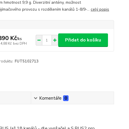
m hmotnost 9,9 g. Diverzitní antény, možnost
ijímačového provozu s rozdělením kanálů 1-8/9-...
celý popis
890 Kč
/
ks
Přidat do košíku
14,88 Kč
bez DPH
roduktu:
FUT5102713
Komentáře
0
US (až 18 kanálů - dle vysílače) a S.BUS2 pro