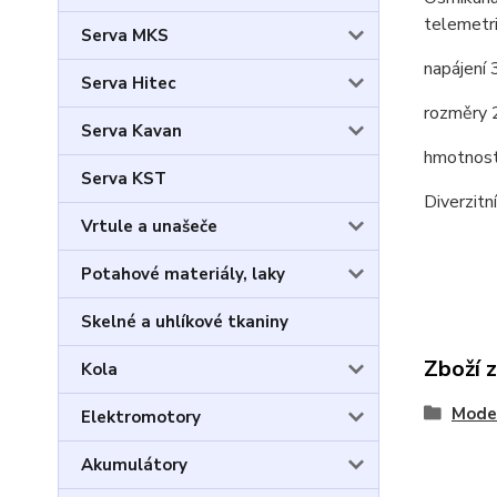
telemetri
Serva MKS
napájení 
Serva Hitec
rozměry 
Serva Kavan
hmotnost
Serva KST
Diverzit
Vrtule a unašeče
Potahové materiály, laky
Skelné a uhlíkové tkaniny
Zboží 
Kola
Model
Elektromotory
Akumulátory