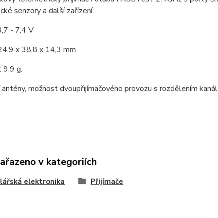
cké senzory a další zařízení.
3,7 - 7,4 V
24,9 x 38,8 x 14,3 mm
 9,9 g.
ní antény, možnost dvoupřijímačového provozu s rozdělením kaná
zařazeno v kategoriích
ářská elektronika
Přijímače