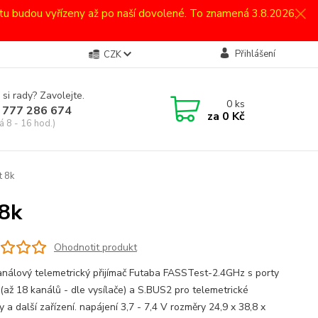
atu budou vyřízeny až po naší dovolené. To znamená 3.8.2026.
Přihlášení
CZK
 si rady? Zavolejte.
0
ks
 777 286 674
za
0 Kč
á 8 - 16 hod.)
t 8k
8k
Ohodnotit produkt
nálový telemetrický přijímač Futaba FASSTest-2.4GHz s porty
(až 18 kanálů - dle vysílače) a S.BUS2 pro telemetrické
 a další zařízení. napájení 3,7 - 7,4 V rozměry 24,9 x 38,8 x