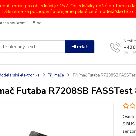
lední termín pro objednání je 15.7. Objednávky došlé po tomto d
Děkujeme za pochopení a přejeme pěkné celé modelářské léto.
hrana soukromí
Blog
Nevíte
Hledat
+420
(Po - P
odelářská elektronika
Přijímače
Přijímač Futaba R7208SB FASSTes
ímač Futaba R7208SB FASSTest 
Osmika
S.BUS 
senzory