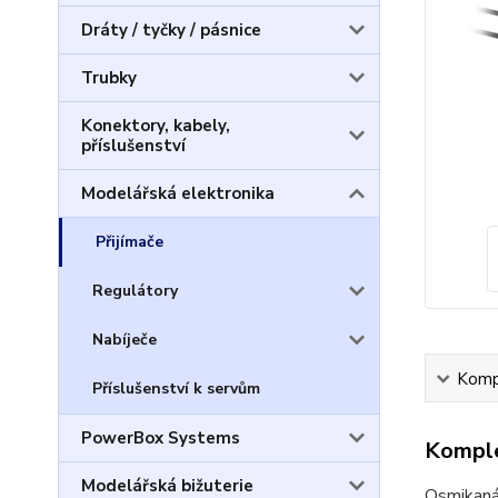
Dráty / tyčky / pásnice
Trubky
Konektory, kabely,
příslušenství
Modelářská elektronika
Přijímače
Regulátory
Nabíječe
Kompl
Příslušenství k servům
PowerBox Systems
Komple
Modelářská bižuterie
Osmikaná