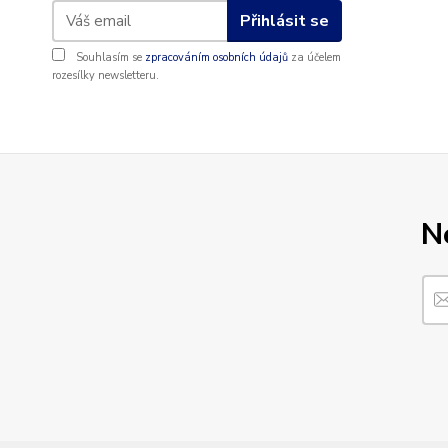
Přihlásit se
Souhlasím se
zpracováním osobních údajů
za účelem
rozesílky newsletteru.
N