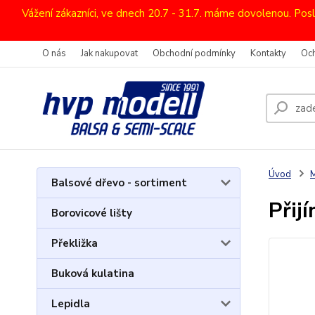
Vážení zákazníci, ve dnech 20.7 - 31.7. máme dovolenou. Pos
O nás
Jak nakupovat
Obchodní podmínky
Kontakty
Oc
Úvod
M
Balsové dřevo - sortiment
Přij
Borovicové lišty
Překližka
Buková kulatina
Lepidla