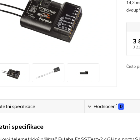
14,3 m
dvoupř
3 
3 2
Číslo p
etní specifikace
Hodnocení
0
tní specifikace
lový telemetrický přijímač Futaba FASSTest-2.4GHz s porty S.B