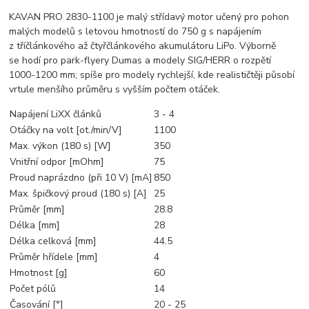
KAVAN PRO 2830-1100 je malý střídavý motor učený pro pohon
malých modelů s letovou hmotností do 750 g s napájením
z tříčlánkového až čtyřčlánkového akumulátoru LiPo. Výborně
se hodí pro park-flyery Dumas a modely SIG/HERR o rozpětí
1000-1200 mm; spíše pro modely rychlejší, kde realističtěji působí
vrtule menšího průměru s vyšším počtem otáček.
Napájení LiXX článků
3 - 4
Otáčky na volt [ot./min/V]
1100
Max. výkon (180 s) [W]
350
Vnitřní odpor [mOhm]
75
Proud naprázdno (při 10 V) [mA]
850
Max. špičkový proud (180 s) [A]
25
Průměr [mm]
28.8
Délka [mm]
28
Délka celková [mm]
44.5
Průměr hřídele [mm]
4
Hmotnost [g]
60
Počet pólů
14
Časování [°]
20 - 25