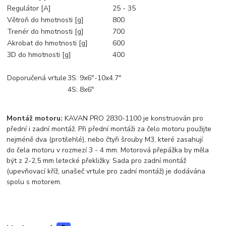
Regulátor [A]
25 - 35
Větroň do hmotnosti [g]
800
Trenér do hmotnosti [g]
700
Akrobat do hmotnosti [g]
600
3D do hmotnosti [g]
400
Doporučená vrtule
3S: 9x6"-10x4.7"
4S: 8x6"
Montáž motoru:
KAVAN PRO 2830-1100 je konstruován pro
přední i zadní montáž. Při přední montáži za čelo motoru použijte
nejméně dva (protilehlé), nebo čtyři šrouby M3, které zasahují
do čela motoru v rozmezí 3 - 4 mm. Motorová přepážka by měla
být z 2-2,5 mm letecké překližky. Sada pro zadní montáž
(upevňovací kříž, unašeč vrtule pro zadní montáž) je dodávána
spolu s motorem.