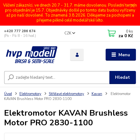
Vážení zákazníci, ve dnech 20.7 - 31.7. máme dovolenou. Poslední termín
pro objednání je 15.7. Objednávky došlé po tomto datu budou vyřízeny
až po naší dovolené. To znamená 3.8.2026. Děkujeme za pochopení a
přejeme pěkné celé modelářské léto.
0
ks
+420 777 286 674
CZK
za
0 Kč
(Po - Pá 8 - 16 hod.)
Menu
Hledat
Úvod
Elektromotory
Střídavé elektromotory
Kavan
Elektromotor
KAVAN Brushless Motor PRO 2830-1100
Elektromotor KAVAN Brushless
Motor PRO 2830-1100