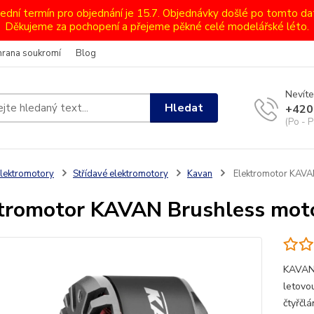
lední termín pro objednání je 15.7. Objednávky došlé po tomto d
Děkujeme za pochopení a přejeme pěkné celé modelářské léto.
hrana soukromí
Blog
Nevíte
Hledat
+420
(Po - P
lektromotory
Střídavé elektromotory
Kavan
Elektromotor KAVA
tromotor KAVAN Brushless mot
KAVAN 
letovo
čtyřčl