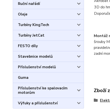
Akrobat 
Ruční nařádí
3D do hm
Doporuče
Oleje
Turbíny KingTech
Turbíny JetCat
Montáž 
šrouby M3
FESTO díly
pravideln
zadní mon
Stavebnice modelů
Příslušenství modelů
Guma
Příslušenství ke spalovacím
Zboží 
motorům
Elek
Výfuky a příslušenství