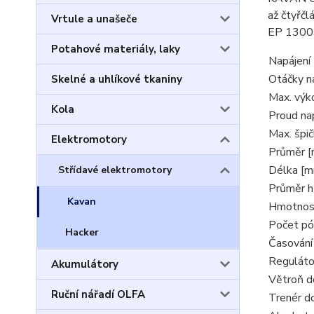
až čtyřčl
Vrtule a unašeče
EP 1300 
Potahové materiály, laky
Napájení
Otáčky na
Skelné a uhlíkové tkaniny
Max. výk
Kola
Proud na
Max. špič
Elektromotory
Průměr 
Délka [
Střídavé elektromotory
Průměr h
Kavan
Hmotnost
Počet pó
Hacker
Časování 
Reguláto
Akumulátory
Větroň d
Ruční nářadí OLFA
Trenér d