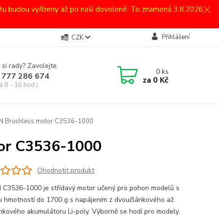
atu budou vyřízeny až po naší dovolené. To znamená 3.8.2026.
Přihlášení
CZK
 si rady? Zavolejte.
0
ks
 777 286 674
za
0 Kč
á 8 - 16 hod.)
N Brushless motor C3536-1000
or C3536-1000
Ohodnotit produkt
C3536-1000 je střídavý motor učený pro pohon modelů s
u hmotností do 1700 g s napájením z dvoučlánkového až
ánkového akumulátoru Li-poly. Výborně se hodí pro modely,