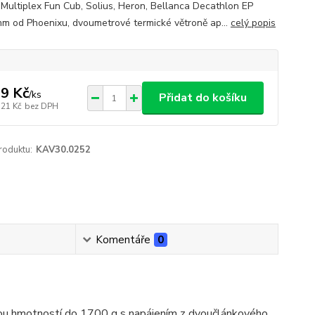
e Multiplex Fun Cub, Solius, Heron, Bellanca Decathlon EP
m od Phoenixu, dvoumetrové termické větroně ap...
celý popis
9 Kč
/
ks
Přidat do košíku
,21 Kč
bez DPH
roduktu:
KAV30.0252
Komentáře
0
u hmotností do 1700 g s napájením z dvoučlánkového