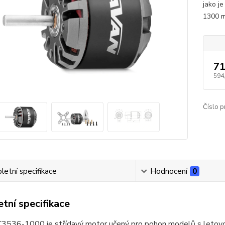
jako j
1300 m
71
594
Číslo p
etní specifikace
Hodnocení
0
tní specifikace
536-1000 je střídavý motor učený pro pohon modelů s letovo