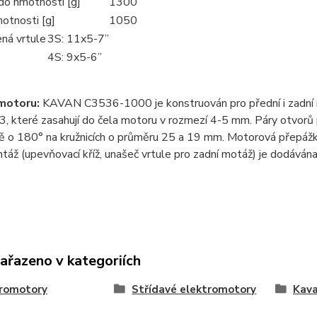
do hmotnosti [g]
1300
otnosti [g]
1050
ná vrtule
3S: 11x5-7”
4S: 9x5-6”
motoru:
KAVAN C3536-1000 je konstruován pro přední i zadní mo
, které zasahují do čela motoru v rozmezí 4-5 mm. Páry otvorů
ě o 180° na kružnicích o průměru 25 a 19 mm. Motorová přepážk
táž (upevňovací kříž, unašeč vrtule pro zadní motáž) je dodáván
zařazeno v kategoriích
tromotory
Střídavé elektromotory
Kav