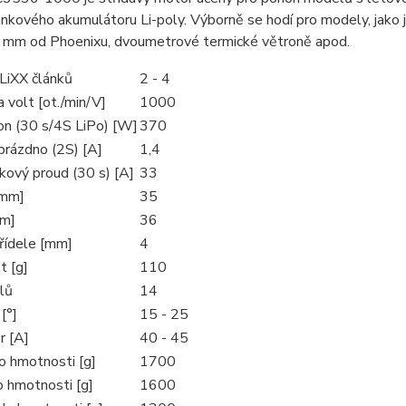
ánkového akumulátoru Li-poly. Výborně se hodí pro modely, jako 
mm od Phoenixu, dvoumetrové termické větroně apod.
 LiXX článků
2 - 4
 volt [ot./min/V]
1000
on (30 s/4S LiPo) [W]
370
prázdno (2S) [A]
1,4
kový proud (30 s) [A]
33
[mm]
35
mm]
36
řídele [mm]
4
 [g]
110
lů
14
[°]
15 - 25
r [A]
40 - 45
o hmotnosti [g]
1700
o hmotnosti [g]
1600