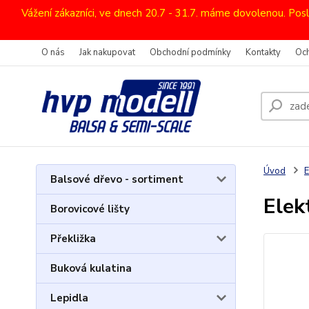
Vážení zákazníci, ve dnech 20.7 - 31.7. máme dovolenou. Pos
O nás
Jak nakupovat
Obchodní podmínky
Kontakty
Oc
Úvod
E
Balsové dřevo - sortiment
Elek
Borovicové lišty
Překližka
Buková kulatina
Lepidla