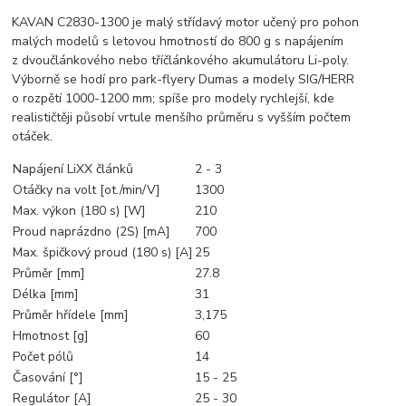
KAVAN C2830-1300 je malý střídavý motor učený pro pohon
malých modelů s letovou hmotností do 800 g s napájením
z dvoučlánkového nebo tříčlánkového akumulátoru Li-poly.
Výborně se hodí pro park-flyery Dumas a modely SIG/HERR
o rozpětí 1000-1200 mm; spíše pro modely rychlejší, kde
realističtěji působí vrtule menšího průměru s vyšším počtem
otáček.
Napájení LiXX článků
2 - 3
Otáčky na volt [ot./min/V]
1300
Max. výkon (180 s) [W]
210
Proud naprázdno (2S) [mA]
700
Max. špičkový proud (180 s) [A]
25
Průměr [mm]
27.8
Délka [mm]
31
Průměr hřídele [mm]
3,175
Hmotnost [g]
60
Počet pólů
14
Časování [°]
15 - 25
Regulátor [A]
25 - 30