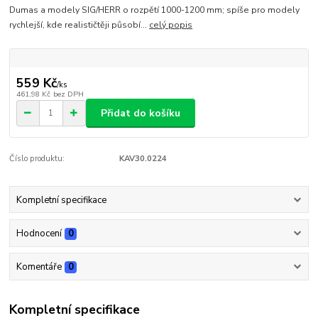
Dumas a modely SIG/HERR o rozpětí 1000-1200 mm; spíše pro modely
rychlejší, kde realističtěji působí...
celý popis
559 Kč
/
ks
461,98 Kč
bez DPH
Přidat do košíku
Číslo produktu:
KAV30.0224
Kompletní specifikace
Hodnocení
0
Komentáře
0
Kompletní specifikace