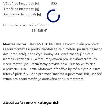
Větroň do hmotnosti [g]
800
Trenér do hmotnosti [g]
700
Akrobat do hmotnosti [g]
600
Doporučená vrtule
2S: 9x5-6""
3S: 8x5-6"
Montáž motoru:
KAVAN C2830-1300 je konstruován pro přední
i zadní montáž. Při přední montáži za čelo motoru použijte nejméně
dva (protilehlé), nebo čtyři šrouby M3, které zasahují do čela
motoru v rozmezí 3 - 4 mm. Páry otvorů pro upevňovací šrouby
v čele motoru jsou rozmístěny pravidelně o 180° na kružnicích
o průměru 16 a 19 mm. Motorová přepážka by měla být z 2-3 mm
letecké překližky. Sada pro zadní montáž (upevňovací kříž, unašeč
vrtule pro zadní motáž) je dodávána spolu s motorem.
Zboží zařazeno v kategoriích