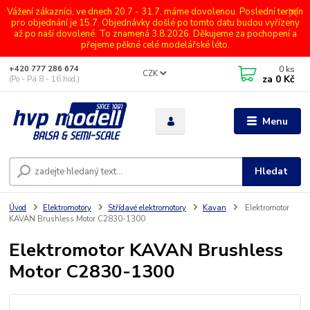
Vážení zákazníci, ve dnech 20.7 - 31.7. máme dovolenou. Poslední termín
pro objednání je 15.7. Objednávky došlé po tomto datu budou vyřízeny
až po naší dovolené. To znamená 3.8.2026. Děkujeme za pochopení a
přejeme pěkné celé modelářské léto.
0
ks
+420 777 286 674
CZK
za
0 Kč
(Po - Pá 8 - 16 hod.)
Menu
Hledat
Úvod
Elektromotory
Střídavé elektromotory
Kavan
Elektromotor
KAVAN Brushless Motor C2830-1300
Elektromotor KAVAN Brushless
Motor C2830-1300