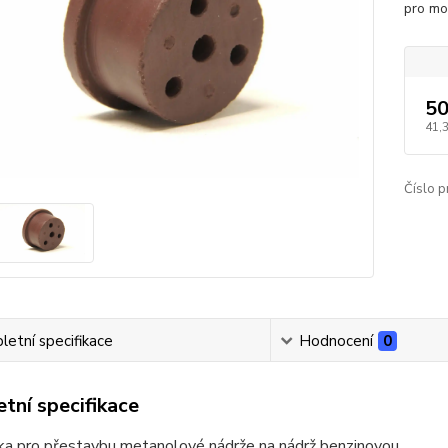
pro mo
50
41,
Číslo p
etní specifikace
Hodnocení
0
tní specifikace
ka pro přestavbu metanolové nádrže na nádrž benzinovou