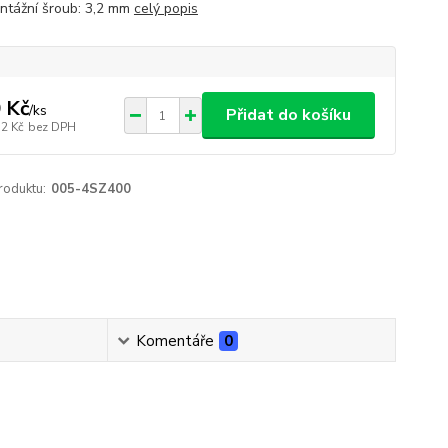
ntážní šroub: 3,2 mm
celý popis
 Kč
/
ks
Přidat do košíku
32 Kč
bez DPH
roduktu:
005-4SZ400
Komentáře
0