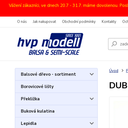
Vážení zákazníci, ve dnech 20.7 - 31.7. máme dovolenou. Pos
O nás
Jak nakupovat
Obchodní podmínky
Kontakty
Oc
Úvod
P
Balsové dřevo - sortiment
DUBR
Borovicové lišty
Překližka
Buková kulatina
Lepidla