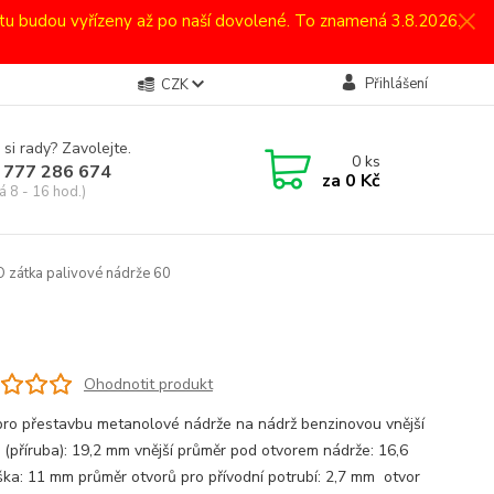
atu budou vyřízeny až po naší dovolené. To znamená 3.8.2026.
Přihlášení
CZK
 si rady? Zavolejte.
0
ks
 777 286 674
za
0 Kč
á 8 - 16 hod.)
zátka palivové nádrže 60
Ohodnotit produkt
pro přestavbu metanolové nádrže na nádrž benzinovou vnější
 (příruba): 19,2 mm vnější průměr pod otvorem nádrže: 16,6
ka: 11 mm průměr otvorů pro přívodní potrubí: 2,7 mm otvor