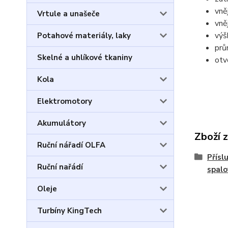
vně
Vrtule a unašeče
vně
výš
Potahové materiály, laky
prů
Skelné a uhlíkové tkaniny
otv
Kola
Elektromotory
Akumulátory
Zboží 
Ruční nářadí OLFA
Přísl
Ruční nařádí
spal
Oleje
Turbíny KingTech