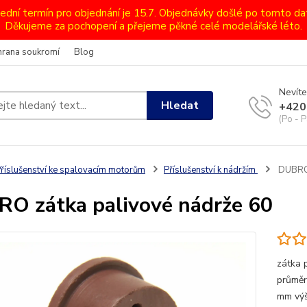
lední termín pro objednání je 15.7. Objednávky došlé po tomto d
Děkujeme za pochopení a přejeme pěkné celé modelářské léto.
hrana soukromí
Blog
Nevíte
Hledat
+420
(Po - P
říslušenství ke spalovacím motorům
Příslušenství k nádržím
DUBRO 
O zátka palivové nádrže 60
zátka 
průměr
mm výš