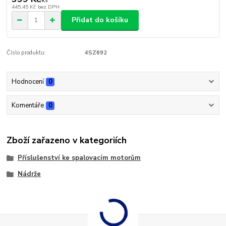
/
ks
445,45 Kč
bez DPH
Přidat do košíku
Číslo produktu:
4SZ692
Hodnocení
0
Komentáře
0
Zboží zařazeno v kategoriích
Příslušenství ke spalovacím motorům
Nádrže