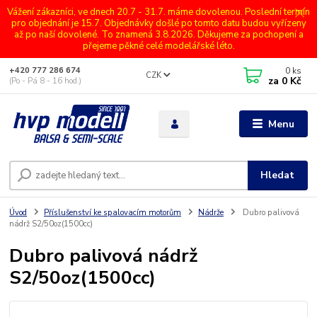
Vážení zákazníci, ve dnech 20.7 - 31.7. máme dovolenou. Poslední termín
pro objednání je 15.7. Objednávky došlé po tomto datu budou vyřízeny
až po naší dovolené. To znamená 3.8.2026. Děkujeme za pochopení a
přejeme pěkné celé modelářské léto.
0
ks
+420 777 286 674
CZK
za
0 Kč
(Po - Pá 8 - 16 hod.)
Menu
Hledat
Úvod
Příslušenství ke spalovacím motorům
Nádrže
Dubro palivová
nádrž S2/50oz(1500cc)
Dubro palivová nádrž
S2/50oz(1500cc)