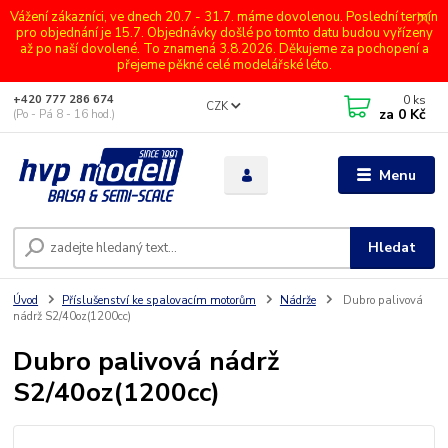
Vážení zákazníci, ve dnech 20.7 - 31.7. máme dovolenou. Poslední termín
pro objednání je 15.7. Objednávky došlé po tomto datu budou vyřízeny
až po naší dovolené. To znamená 3.8.2026. Děkujeme za pochopení a
přejeme pěkné celé modelářské léto.
0
ks
+420 777 286 674
CZK
za
0 Kč
(Po - Pá 8 - 16 hod.)
Menu
Hledat
Úvod
Příslušenství ke spalovacím motorům
Nádrže
Dubro palivová
nádrž S2/40oz(1200cc)
Dubro palivová nádrž
S2/40oz(1200cc)