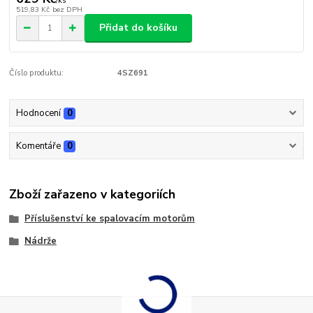
/
ks
519,83 Kč
bez DPH
Přidat do košíku
Číslo produktu:
4SZ691
Hodnocení
0
Komentáře
0
Zboží zařazeno v kategoriích
Příslušenství ke spalovacím motorům
Nádrže