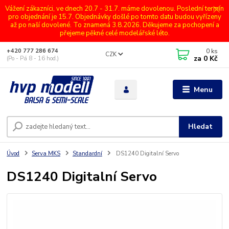
Vážení zákazníci, ve dnech 20.7 - 31.7. máme dovolenou. Poslední termín
pro objednání je 15.7. Objednávky došlé po tomto datu budou vyřízeny
až po naší dovolené. To znamená 3.8.2026. Děkujeme za pochopení a
přejeme pěkné celé modelářské léto.
0
ks
+420 777 286 674
CZK
za
0 Kč
(Po - Pá 8 - 16 hod.)
Menu
Hledat
Úvod
Serva MKS
Standardní
DS1240 Digitalní Servo
DS1240 Digitalní Servo