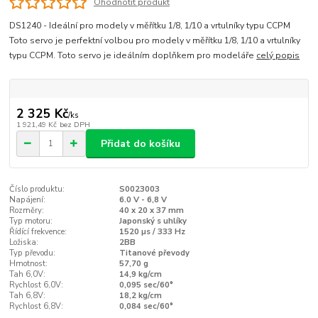
Ohodnotit produkt
DS1240 - Ideální pro modely v měřítku 1/8, 1/10 a vrtulníky typu CCPM
Toto servo je perfektní volbou pro modely v měřítku 1/8, 1/10 a vrtulníky
typu CCPM. Toto servo je ideálním doplňkem pro modeláře
celý popis
2 325 Kč
/
ks
1 921,49 Kč
bez DPH
Přidat do košíku
Číslo produktu:
S0023003
Napájení:
6.0 V - 6,8 V
Rozměry:
40 x 20 x 37 mm
Typ motoru:
Japonský s uhlíky
Řídící frekvence:
1520 µs / 333 Hz
Ložiska:
2BB
Typ převodu:
Titanové převody
Hmotnost:
57,70 g
Tah 6,0V:
14,9 kg/cm
Rychlost 6,0V:
0,095 sec/60°
Tah 6,8V:
18,2 kg/cm
Rychlost 6,8V:
0,084 sec/60°