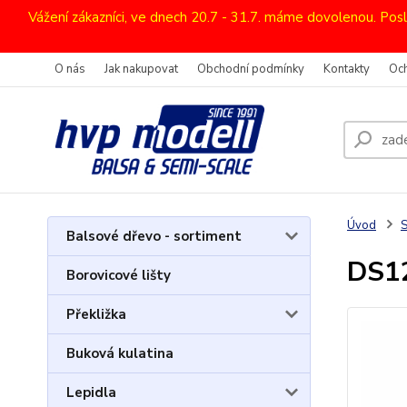
Vážení zákazníci, ve dnech 20.7 - 31.7. máme dovolenou. Pos
O nás
Jak nakupovat
Obchodní podmínky
Kontakty
Oc
Úvod
Balsové dřevo - sortiment
DS12
Borovicové lišty
Překližka
Buková kulatina
Lepidla