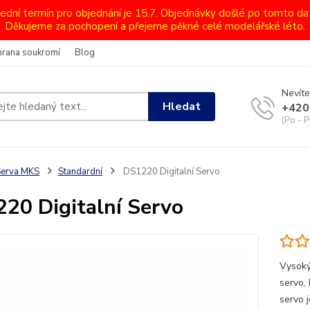
lední termín pro objednání je 15.7. Objednávky došlé po tomto d
Děkujeme za pochopení a přejeme pěkné celé modelářské léto.
hrana soukromí
Blog
Nevíte
Hledat
+420
(Po - P
Serva MKS
Standardní
DS1220 Digitalní Servo
20 Digitalní Servo
Vysoký
servo,
servo j