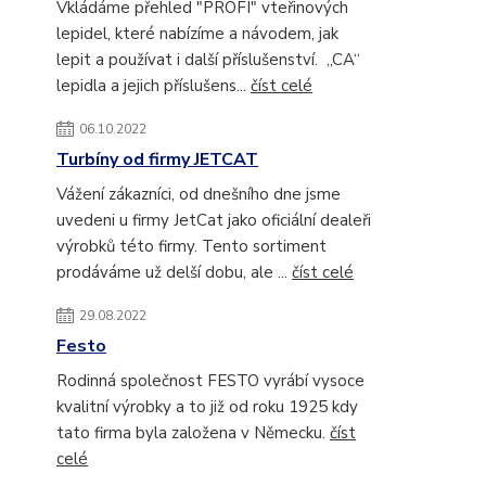
Vkládáme přehled "PROFI" vteřinových
lepidel, které nabízíme a návodem, jak
lepit a používat i další příslušenství. „CA“
lepidla a jejich příslušens...
číst celé
06.10.2022
Turbíny od firmy JETCAT
Vážení zákazníci, od dnešního dne jsme
uvedeni u firmy JetCat jako oficiální dealeři
výrobků této firmy. Tento sortiment
prodáváme už delší dobu, ale ...
číst celé
29.08.2022
Festo
Rodinná společnost FESTO vyrábí vysoce
kvalitní výrobky a to již od roku 1925 kdy
tato firma byla založena v Německu.
číst
celé