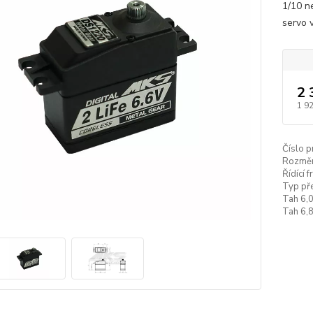
1/10 n
servo 
2 
1 9
Číslo p
Rozměr
Řídící 
Typ př
Tah 6,
Tah 6,