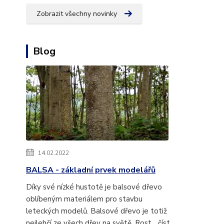
Zobrazit všechny novinky
Blog
14.02.2022
BALSA - základní prvek modelářů
Díky své nízké hustotě je balsové dřevo
oblíbeným materiálem pro stavbu
leteckých modelů. Balsové dřevo je totiž
nejlehčí ze všech dřev na světě. Rost...
číst