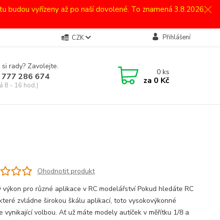
atu budou vyřízeny až po naší dovolené. To znamená 3.8.2026.
Přihlášení
CZK
 si rady? Zavolejte.
0
ks
 777 286 674
za
0 Kč
á 8 - 16 hod.)
Ohodnotit produkt
 výkon pro různé aplikace v RC modelářství Pokud hledáte RC
 které zvládne širokou škálu aplikací, toto vysokovýkonné
e vynikající volbou. Ať už máte modely autíček v měřítku 1/8 a