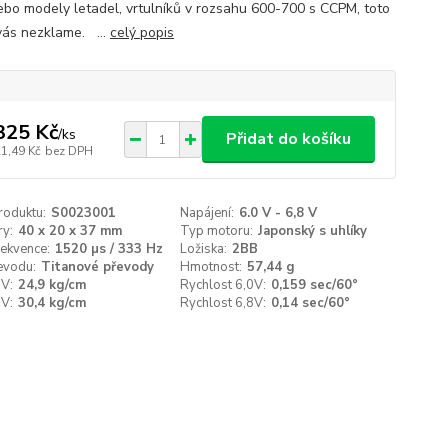
ebo modely letadel, vrtulníků v rozsahu 600-700 s CCPM, toto
vás nezklame. ...
celý popis
325 Kč
/
ks
Přidat do košíku
21,49 Kč
bez DPH
roduktu:
S0023001
Napájení:
6.0 V - 6,8 V
y:
40 x 20 x 37 mm
Typ motoru:
Japonský s uhlíky
frekvence:
1520 µs / 333 Hz
Ložiska:
2BB
evodu:
Titanové převody
Hmotnost:
57,44 g
0V:
24,9 kg/cm
Rychlost 6,0V:
0,159 sec/60°
8V:
30,4 kg/cm
Rychlost 6,8V:
0,14 sec/60°