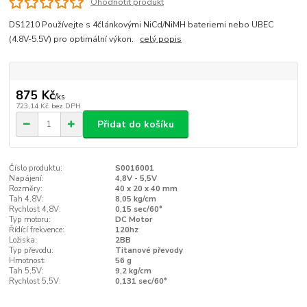
Ohodnotit produkt
DS1210 Používejte s 4článkovými NiCd/NiMH bateriemi nebo UBEC
(4.8V-5.5V) pro optimální výkon.
celý popis
875 Kč
/
ks
723,14 Kč
bez DPH
Přidat do košíku
Číslo produktu:
S0016001
Napájení:
4,8V - 5,5V
Rozměry:
40 x 20 x 40 mm
Tah 4,8V:
8,05 kg/cm
Rychlost 4,8V:
0,15 sec/60°
Typ motoru:
DC Motor
Řídící frekvence:
120hz
Ložiska:
2BB
Typ převodu:
Titanové převody
Hmotnost:
56 g
Tah 5,5V:
9,2 kg/cm
Rychlost 5,5V:
0,131 sec/60°