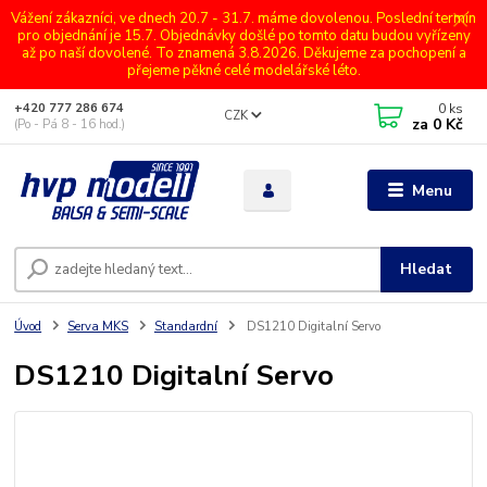
Vážení zákazníci, ve dnech 20.7 - 31.7. máme dovolenou. Poslední termín
pro objednání je 15.7. Objednávky došlé po tomto datu budou vyřízeny
až po naší dovolené. To znamená 3.8.2026. Děkujeme za pochopení a
přejeme pěkné celé modelářské léto.
0
ks
+420 777 286 674
CZK
za
0 Kč
(Po - Pá 8 - 16 hod.)
Menu
Hledat
Úvod
Serva MKS
Standardní
DS1210 Digitalní Servo
DS1210 Digitalní Servo