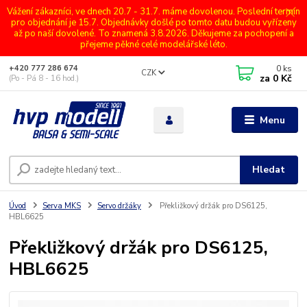
Vážení zákazníci, ve dnech 20.7 - 31.7. máme dovolenou. Poslední termín
pro objednání je 15.7. Objednávky došlé po tomto datu budou vyřízeny
až po naší dovolené. To znamená 3.8.2026. Děkujeme za pochopení a
přejeme pěkné celé modelářské léto.
0
ks
+420 777 286 674
CZK
za
0 Kč
(Po - Pá 8 - 16 hod.)
Menu
Hledat
Úvod
Serva MKS
Servo držáky
Překližkový držák pro DS6125,
HBL6625
Překližkový držák pro DS6125,
HBL6625