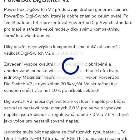
PowerBox DigiSwitch V2
PowerBox DigiSwitch V2 představuje druhou generaci spínače
PowerBox Digi-Switch, který je dobře znám po celém světě. Po
téměř patnáct let reprezentoval PowerBox Digi-Switch standard
pro malé a středně velké modely díky svému kompaktnímu
formátu a všestrannosti.
Díky použití nejnovějších komponent jsme dokázali zmenšit
velikost Digi-Switch V2 o přibližně 20 %.
Zavedení vysoce kvalitní hliníkové skříňky, obráběné a
anodizované, přineslo významný nárůst chladící efektivity
jednotky. Maximální nepřetržitý proudový výkon PowerBox
DigiSwitch V2 je nyní kolem 20 % vyšší. Ve skutečnosti je
schopen snést více než 10 A po několik sekund!
DigiSwitch V2 nabízí čtyři volitelné výstupní napětí: pro běžná
serva lze nastavit regulovaných 6,0 V, pro serva s vysokým
napětím jsou k dispozici regulovaná napětí 7,0 V a 7,6 V, stejně
jako volba pro nestabilizované napětí.
Jednotka může být napájena ze čtyř různých typů baterií: LiPo,
LiIon, LiFePo, NiMH. Ultra-jasné RGB LED diody jsou osazeny k