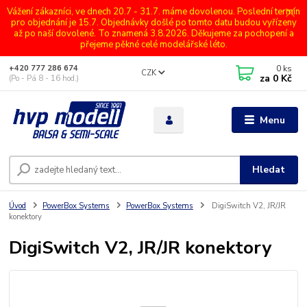
Vážení zákazníci, ve dnech 20.7 - 31.7. máme dovolenou. Poslední termín
pro objednání je 15.7. Objednávky došlé po tomto datu budou vyřízeny
až po naší dovolené. To znamená 3.8.2026. Děkujeme za pochopení a
přejeme pěkné celé modelářské léto.
0
ks
+420 777 286 674
CZK
za
0 Kč
(Po - Pá 8 - 16 hod.)
Menu
Hledat
Úvod
PowerBox Systems
PowerBox Systems
DigiSwitch V2, JR/JR
konektory
DigiSwitch V2, JR/JR konektory