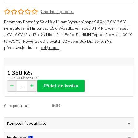
Ohodnotit produkt
Parametry Rozměry 50 x 18 x 11 mm Výstupní napětí 6.0 V, 7.0 V, 7.6 V ,
neregulované Hmotnost 15 g Výpadkové napětí 0,1 V Provozní napětí
4.0V - 9.0V / 2s LiPo, 2s LiIon, 2s LiFePo, 5s NiMH Teplotní rozsah -30 °C
to +75 °C PowerBox DigiSwitch V2 PowerBox DigiSwitch V2
představuje druho...
celý popis
1 350 Kč
/
ks
1 115,70 Kč
bez DPH
Přidat do košíku
Číslo produktu:
6430
Kompletní specifikace