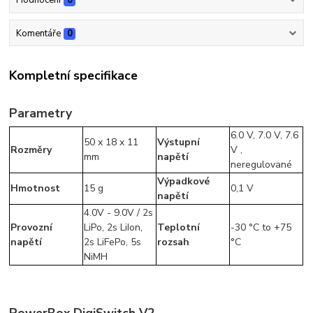
Hodnocení
0
Komentáře
0
Kompletní specifikace
Parametry
6.0 V, 7.0 V, 7.6
50 x 18 x 11
Výstupní
Rozměry
V ,
mm
napětí
neregulované
Výpadkové
Hmotnost
15 g
0,1 V
napětí
4.0V - 9.0V / 2s
Provozní
LiPo, 2s LiIon,
Teplotní
-30 °C to +75
napětí
2s LiFePo, 5s
rozsah
°C
NiMH