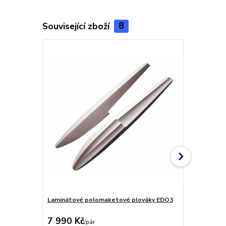
Související zboží
8
Laminátové polomaketové plováky EDO3
Palubní desk
7 990 Kč
290 Kč
/
pár
/
ks