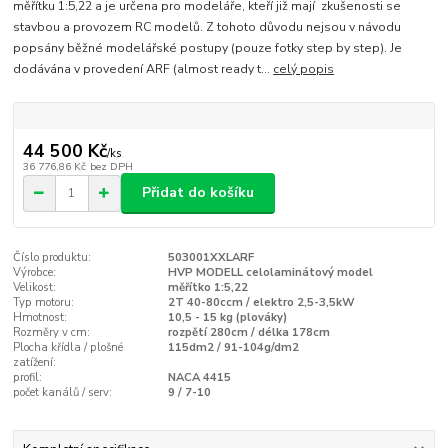
měřítku 1:5,22 a je určena pro modeláře, kteří již mají zkušenosti se
stavbou a provozem RC modelů. Z tohoto důvodu nejsou v návodu
popsány běžné modelářské postupy (pouze fotky step by step). Je
dodávána v provedení ARF (almost ready t...
celý popis
44 500 Kč
/
ks
36 776,86 Kč
bez DPH
Přidat do košíku
Číslo produktu:
503001XXLARF
Výrobce:
HVP MODELL celolaminátový model
Velikost:
měřítko 1:5,22
Typ motoru:
2T 40-80ccm / elektro 2,5-3,5kW
Hmotnost:
10,5 - 15 kg (plováky)
Rozměry v cm:
rozpětí 280cm / délka 178cm
Plocha křídla / plošné
115dm2 / 91-104g/dm2
zatížení:
profil:
NACA 4415
počet kanálů / serv:
9 / 7-10