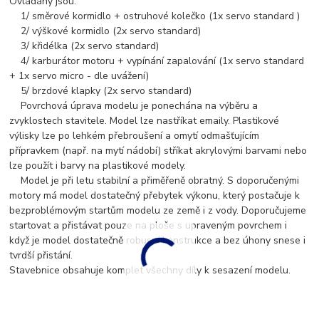
Ovládány jsou:
1/ směrové kormidlo + ostruhové kolečko (1x servo standard )
2/ výškové kormidlo (2x servo standard)
3/ křidélka (2x servo standard)
4/ karburátor motoru + vypínání zapalování (1x servo standard
+ 1x servo micro - dle uvážení)
5/ brzdové klapky (2x servo standard)
Povrchová úprava modelu je ponechána na výběru a
zvyklostech stavitele. Model lze nastříkat emaily. Plastikové
výlisky lze po lehkém přebroušení a omytí odmašťujícím
přípravkem (např. na mytí nádobí) stříkat akrylovými barvami nebo
lze použít i barvy na plastikové modely.
Model je při letu stabilní a přiměřeně obratný. S doporučenými
motory má model dostatečný přebytek výkonu, který postačuje k
bezproblémovým startům modelu ze země i z vody. Doporučujeme
startovat a přistávat pouze na ploše s upraveným povrchem i
když je model dostatečně robusní konstrukce a bez úhony snese i
tvrdší přistání.
Stavebnice obsahuje komplet všechny díly k sesazení modelu.