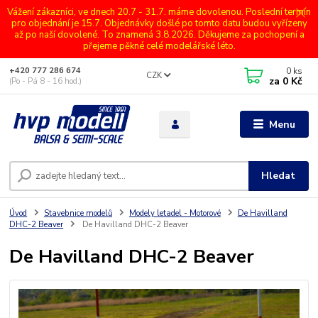
Vážení zákazníci, ve dnech 20.7 - 31.7. máme dovolenou. Poslední termín
pro objednání je 15.7. Objednávky došlé po tomto datu budou vyřízeny
až po naší dovolené. To znamená 3.8.2026. Děkujeme za pochopení a
přejeme pěkné celé modelářské léto.
0
ks
+420 777 286 674
CZK
za
0 Kč
(Po - Pá 8 - 16 hod.)
Menu
Hledat
Úvod
Stavebnice modelů
Modely letadel - Motorové
De Havilland
DHC-2 Beaver
De Havilland DHC-2 Beaver
De Havilland DHC-2 Beaver