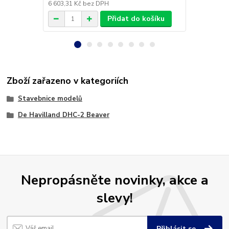
6 603,31 Kč
bez DPH
239,67 Kč
be
Přidat do košíku
Zboží zařazeno v kategoriích
Stavebnice modelů
De Havilland DHC-2 Beaver
Nepropásněte novinky, akce a
slevy!
Přihlásit se