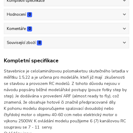
Kompletní specifikace
Hodnocení
0
Komentáře
0
Související zboží
8
Kompletní specifikace
Stavebnice je celolaminátovou polomaketou skutečného letadla v
měřítku 1:5,22 a je určena pro modeláře, kteří již mají zkušenosti
se stavbou a provozem RC modelů. Z tohoto důvodu nejsou v
návodu popsány běžné modelářské postupy (pouze fotky step by
step). Je dodávána v provedení ARF (almost ready to fly), což
znamená, že obsahuje hotové či značně předpracované díly.
K pohonu modelu doporučujeme spalovací dvoudobý nebo
čtyřdobý motor o objemu 40-60 ccm nebo elektrický motor o
výkonu 2500W. K ovládání modelu použijeme 6 (7) kanálovou RC
soupravu se 7 - 11 servy.