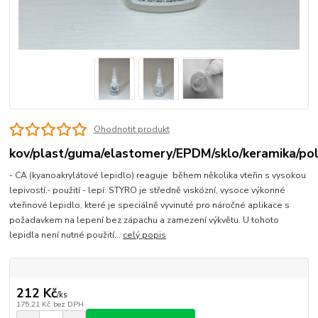
Ohodnotit produkt
kov/plast/guma/elastomery/EPDM/sklo/keramika/pol
- CA (kyanoakrylátové lepidlo) reaguje během několika vteřin s vysokou
lepivostí.- použití - lepí: STYRO je středně viskózní, vysoce výkonné
vteřinové lepidlo, které je speciálně vyvinuté pro náročné aplikace s
požadavkem na lepení bez zápachu a zamezení výkvětu. U tohoto
lepidla není nutné použití...
celý popis
212 Kč
/
ks
175,21 Kč
bez DPH