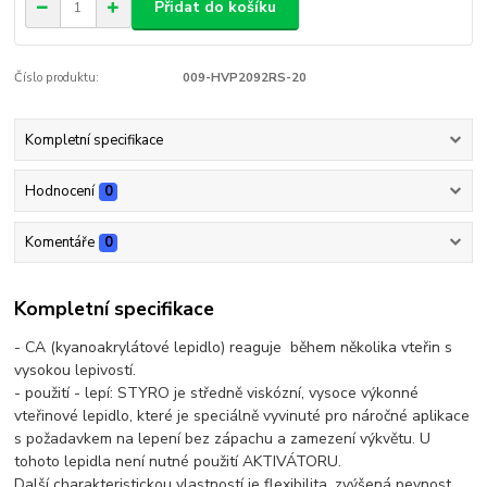
Přidat do košíku
Číslo produktu:
009-HVP2092RS-20
Kompletní specifikace
Hodnocení
0
Komentáře
0
Kompletní specifikace
- CA (kyanoakrylátové lepidlo) reaguje během několika vteřin s
vysokou lepivostí.
- použití - lepí: STYRO je středně viskózní, vysoce výkonné
vteřinové lepidlo, které je speciálně vyvinuté pro náročné aplikace
s požadavkem na lepení bez zápachu a zamezení výkvětu. U
tohoto lepidla není nutné použití AKTIVÁTORU.
Další charakteristickou vlastností je flexibilita, zvýšená pevnost,