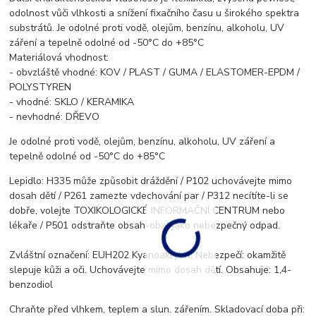
odolnost vůči vlhkosti a snížení fixačního času u širokého spektra
substrátů. Je odolné proti vodě, olejům, benzínu, alkoholu, UV
záření a tepelně odolné od -50°C do +85°C
Materiálová vhodnost:
- obvzláště vhodné: KOV / PLAST / GUMA / ELASTOMER-EPDM /
POLYSTYREN
- vhodné: SKLO / KERAMIKA
- nevhodné: DŘEVO
Je odolné proti vodě, olejům, benzínu, alkoholu, UV záření a
tepelně odolné od -50°C do +85°C
Lepidlo: H335 může způsobit dráždění / P102 uchovávejte mimo
dosah dětí / P261 zamezte vdechování par / P312 necítíte-li se
dobře, volejte TOXIKOLOGICKÉ INFORMAČNÍ CENTRUM nebo
lékaře / P501 odstraňte obsah-obal jako nebezpečný odpad.
Zvláštní označení: EUH202 Kyanoakrylát; Nebezpečí: okamžitě
slepuje kůži a oči. Uchovávejte mimo dosah dětí. Obsahuje: 1,4-
benzodiol
Chraňte před vlhkem, teplem a slun. zářením. Skladovací doba při: