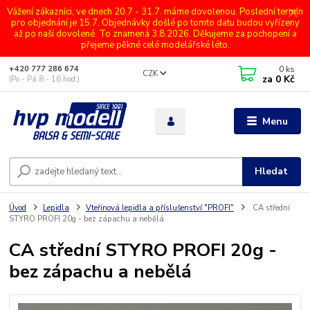
Vážení zákazníci, ve dnech 20.7 - 31.7. máme dovolenou. Poslední termín
pro objednání je 15.7. Objednávky došlé po tomto datu budou vyřízeny
až po naší dovolené. To znamená 3.8.2026. Děkujeme za pochopení a
přejeme pěkné celé modelářské léto.
0
ks
+420 777 286 674
CZK
za
0 Kč
(Po - Pá 8 - 16 hod.)
Menu
Hledat
Úvod
Lepidla
Vteřinová lepidla a příslušenství "PROFI"
CA střední
STYRO PROFI 20g - bez zápachu a nebělá
CA střední STYRO PROFI 20g -
bez zápachu a nebělá