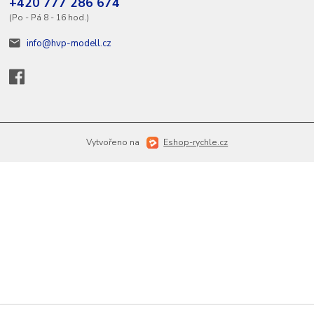
+420 777 286 674
(Po - Pá 8 - 16 hod.)
info@hvp-modell.cz
Vytvořeno na
Eshop-rychle.cz