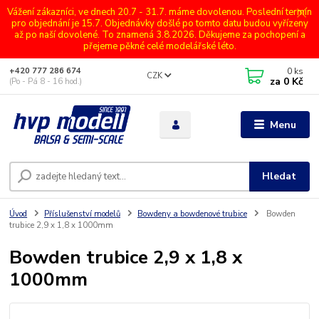
Vážení zákazníci, ve dnech 20.7 - 31.7. máme dovolenou. Poslední termín
pro objednání je 15.7. Objednávky došlé po tomto datu budou vyřízeny
až po naší dovolené. To znamená 3.8.2026. Děkujeme za pochopení a
přejeme pěkné celé modelářské léto.
0
ks
+420 777 286 674
CZK
za
0 Kč
(Po - Pá 8 - 16 hod.)
Menu
Hledat
Úvod
Příslušenství modelů
Bowdeny a bowdenové trubice
Bowden
trubice 2,9 x 1,8 x 1000mm
Bowden trubice 2,9 x 1,8 x
1000mm