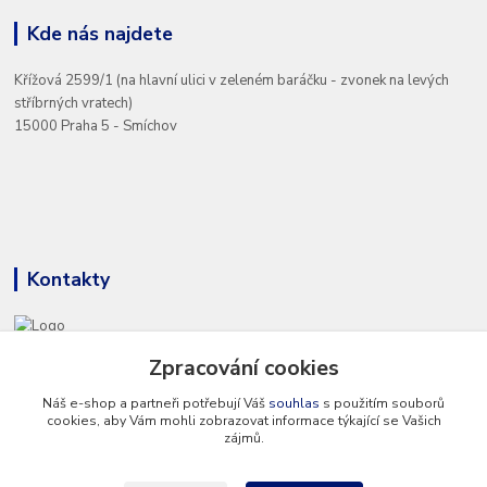
Kde nás najdete
Křížová 2599/1 (na hlavní ulici v zeleném baráčku - zvonek na levých
stříbrných vratech)
15000 Praha 5 - Smíchov
Kontakty
+420 777 286 674
Zpracování cookies
(Po - Pá 8 - 16 hod.)
Náš e-shop a partneři potřebují Váš
souhlas
s použitím souborů
cookies, aby Vám mohli zobrazovat informace týkající se Vašich
info@hvp-modell.cz
zájmů.