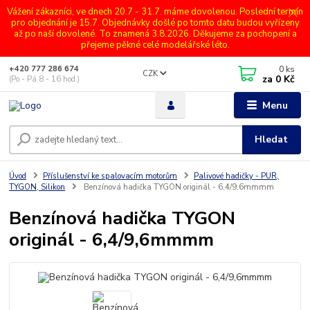
Vážení zákazníci, ve dnech 20.7 - 31.7. máme dovolenou. Poslední termín
pro objednání je 15.7. Objednávky došlé po tomto datu budou vyřízeny
až po naší dovolené. To znamená 3.8.2026. Děkujeme za pochopení a
přejeme pěkné celé modelářské léto.
0
ks
+420 777 286 674
CZK
za
0 Kč
(Po - Pá 8 - 16 hod.)
Menu
Hledat
Úvod
Příslušenství ke spalovacím motorům
Palivové hadičky - PUR,
TYGON, Silikon
Benzínová hadička TYGON originál - 6,4/9,6mmmm
Benzínová hadička TYGON
originál - 6,4/9,6mmmm