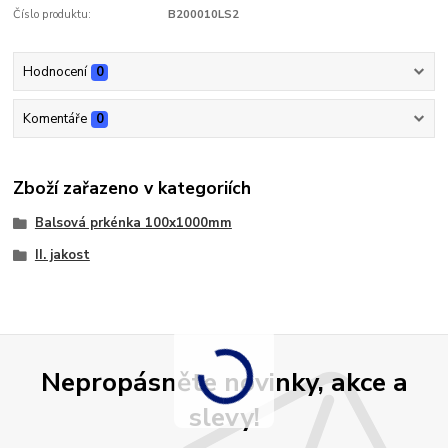
Číslo produktu:
B200010LS2
Hodnocení
0
Komentáře
0
Zboží zařazeno v kategoriích
Balsová prkénka 100x1000mm
II. jakost
Nepropásněte novinky, akce a
slevy!