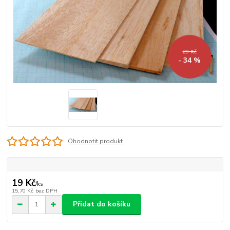
29 Kč
- 34 %
Ohodnotit produkt
19 Kč
/
ks
15,70 Kč
bez DPH
Přidat do košíku