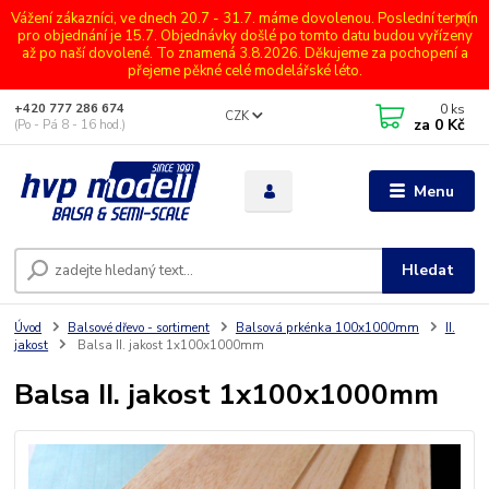
Vážení zákazníci, ve dnech 20.7 - 31.7. máme dovolenou. Poslední termín
pro objednání je 15.7. Objednávky došlé po tomto datu budou vyřízeny
až po naší dovolené. To znamená 3.8.2026. Děkujeme za pochopení a
přejeme pěkné celé modelářské léto.
0
ks
+420 777 286 674
CZK
za
0 Kč
(Po - Pá 8 - 16 hod.)
Menu
Hledat
Úvod
Balsové dřevo - sortiment
Balsová prkénka 100x1000mm
II.
jakost
Balsa II. jakost 1x100x1000mm
Balsa II. jakost 1x100x1000mm