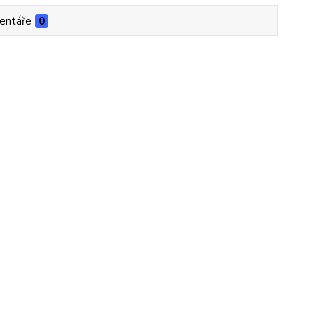
entáře
0