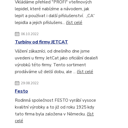
Vkládáme přehled "PROFI" vteřinových
lepidel, které nabízíme a návodem, jak
lepit a používat i další příslušenství. „CA“
lepidla a jejich příslušens...
číst celé
06.10.2022
Turbíny od firmy JETCAT
Vážení zákazníci, od dnešního dne jsme
uvedeni u firmy JetCat jako oficiální dealeři
výrobků této firmy. Tento sortiment
prodáváme už delší dobu, ale ...
číst celé
29.08.2022
Festo
Rodinná společnost FESTO vyrábí vysoce
kvalitní výrobky a to již od roku 1925 kdy
tato firma byla založena v Německu.
číst
celé