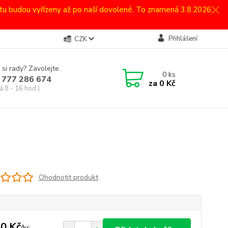
atu budou vyřízeny až po naší dovolené. To znamená 3.8.2026.
Přihlášení
CZK
 si rady? Zavolejte.
0
ks
 777 286 674
za
0 Kč
á 8 - 16 hod.)
Ohodnotit produkt
0 Kč
/
ks