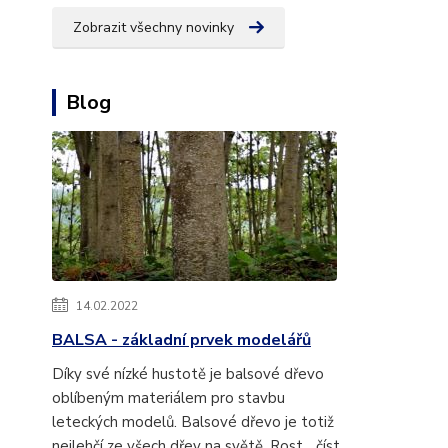
Zobrazit všechny novinky
Blog
14.02.2022
BALSA - základní prvek modelářů
Díky své nízké hustotě je balsové dřevo
oblíbeným materiálem pro stavbu
leteckých modelů. Balsové dřevo je totiž
nejlehčí ze všech dřev na světě. Rost...
číst