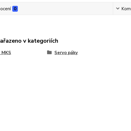
ocení
0
Kom
zařazeno v kategoriích
a MKS
Servo páky