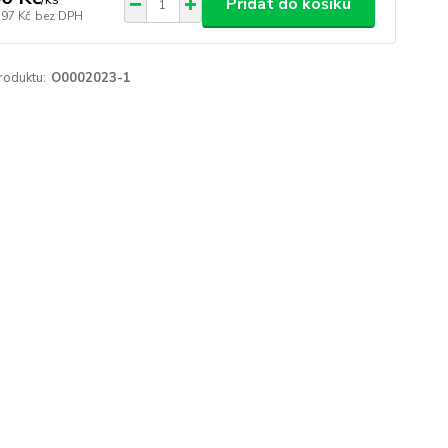
Přidat do košíku
,97 Kč
bez DPH
roduktu:
O0002023-1