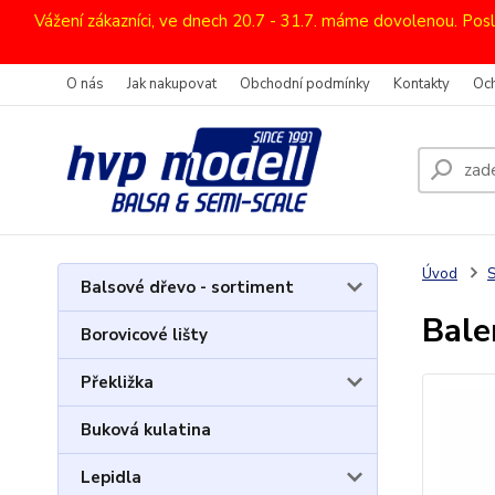
Vážení zákazníci, ve dnech 20.7 - 31.7. máme dovolenou. Pos
O nás
Jak nakupovat
Obchodní podmínky
Kontakty
Oc
Úvod
Balsové dřevo - sortiment
Bale
Borovicové lišty
Překližka
Buková kulatina
Lepidla