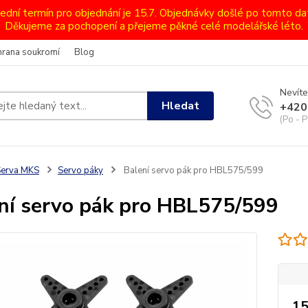
lední termín pro objednání je 15.7. Objednávky došlé po tomto d
Děkujeme za pochopení a přejeme pěkné celé modelářské léto.
hrana soukromí
Blog
Nevíte
Hledat
+420
(Po - P
Serva MKS
Servo páky
Balení servo pák pro HBL575/599
ní servo pák pro HBL575/599
15