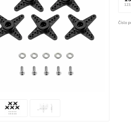
123
Číslo p