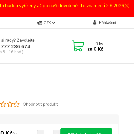
atu budou vyřízeny až po naší dovolené. To znamená 3.8.2026.
Přihlášení
CZK
 si rady? Zavolejte.
0
ks
 777 286 674
za
0 Kč
á 8 - 16 hod.)
Ohodnotit produkt
0 Kč
/
ks