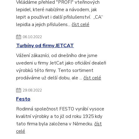
Vkládáme přehled "PROFI" vteřinových
lepidel, které nabízíme a návodem, jak
lepit a používat i další příslušenství. „CA“
lepidla a jejich příslušens...
číst celé
06.10.2022
Turbíny od firmy JETCAT
Vážení zákazníci, od dnešního dne jsme
uvedeni u firmy JetCat jako oficiální dealeři
výrobků této firmy. Tento sortiment
prodáváme už delší dobu, ale ...
číst celé
29.08.2022
Festo
Rodinná společnost FESTO vyrábí vysoce
kvalitní výrobky a to již od roku 1925 kdy
tato firma byla založena v Německu.
číst
celé