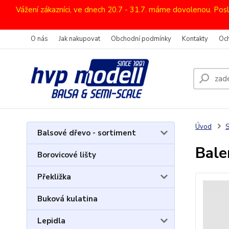
Vážení zákazníci, ve dnech 20.7 - 31.7. máme dovolenou. Pos
O nás
Jak nakupovat
Obchodní podmínky
Kontakty
Oc
Úvod
Balsové dřevo - sortiment
Bale
Borovicové lišty
Překližka
Buková kulatina
Lepidla