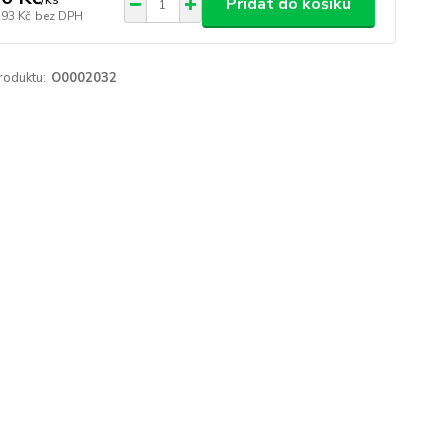
Přidat do košíku
,93 Kč
bez DPH
roduktu:
O0002032