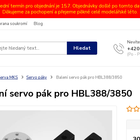
lední termín pro objednání je 15.7. Objednávky došlé po tomto d
Děkujeme za pochopení a přejeme pěkné celé modelářské léto.
hrana soukromí
Blog
Nevíte
Hledat
+420
(Po - P
Serva MKS
Servo páky
Balení servo pák pro HBL388/3850
ní servo pák pro HBL388/3850
30