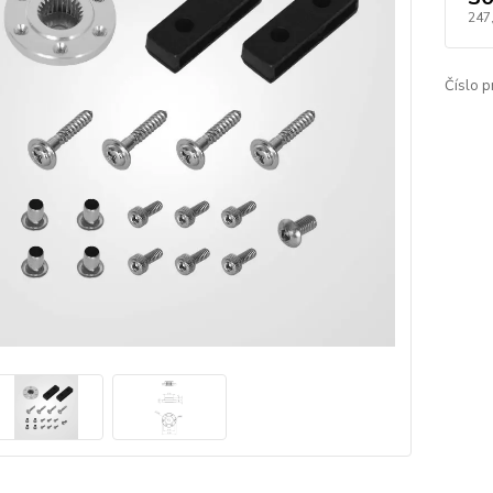
247
Číslo p