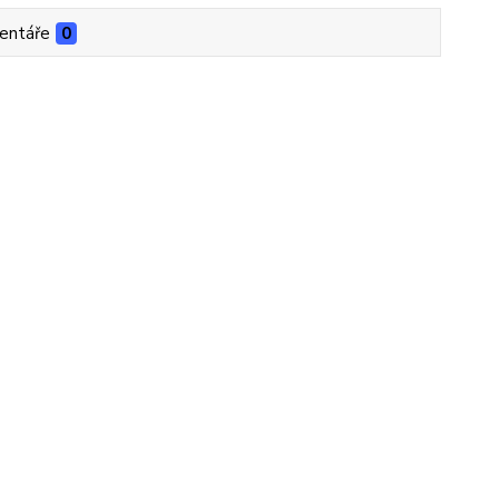
entáře
0