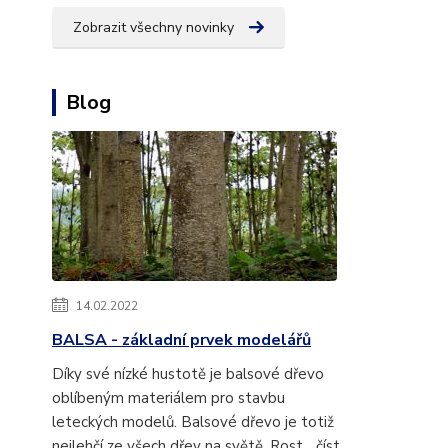
Zobrazit všechny novinky
Blog
14.02.2022
BALSA - základní prvek modelářů
Díky své nízké hustotě je balsové dřevo
oblíbeným materiálem pro stavbu
leteckých modelů. Balsové dřevo je totiž
nejlehčí ze všech dřev na světě. Rost...
číst