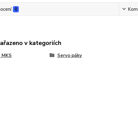
ocení
0
Kom
zařazeno v kategoriích
a MKS
Servo páky