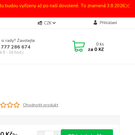
atu budou vyřízeny až po naší dovolené. To znamená 3.8.2026.
Přihlášení
CZK
 si rady? Zavolejte.
0
ks
 777 286 674
za
0 Kč
á 8 - 16 hod.)
Ohodnotit produkt
0 Kč
/
ks