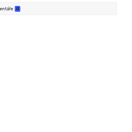
entáře
0