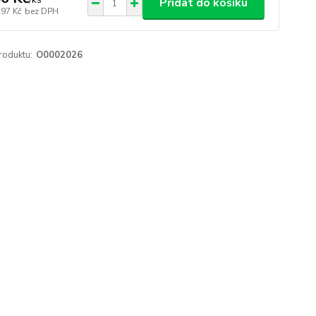
Přidat do košíku
,97 Kč
bez DPH
roduktu:
O0002026