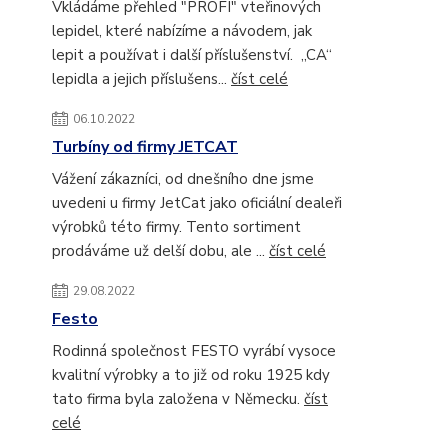
Vkládáme přehled "PROFI" vteřinových
lepidel, které nabízíme a návodem, jak
lepit a používat i další příslušenství. „CA“
lepidla a jejich příslušens...
číst celé
06.10.2022
Turbíny od firmy JETCAT
Vážení zákazníci, od dnešního dne jsme
uvedeni u firmy JetCat jako oficiální dealeři
výrobků této firmy. Tento sortiment
prodáváme už delší dobu, ale ...
číst celé
29.08.2022
Festo
Rodinná společnost FESTO vyrábí vysoce
kvalitní výrobky a to již od roku 1925 kdy
tato firma byla založena v Německu.
číst
celé