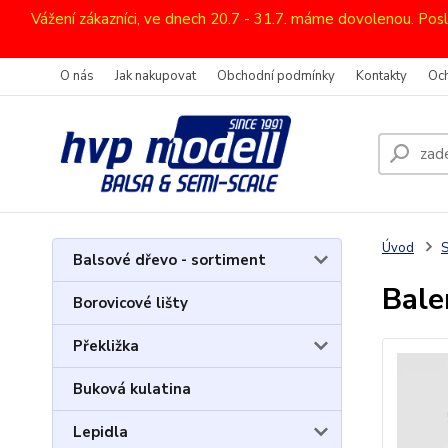
Vážení zákazníci, ve dnech 20.7 - 31.7. máme dovolenou. Pos
O nás
Jak nakupovat
Obchodní podmínky
Kontakty
Oc
Úvod
Balsové dřevo - sortiment
Bale
Borovicové lišty
Překližka
Buková kulatina
Lepidla