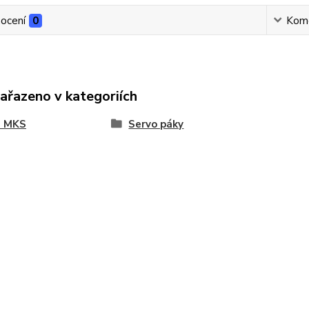
ocení
0
Kom
zařazeno v kategoriích
a MKS
Servo páky