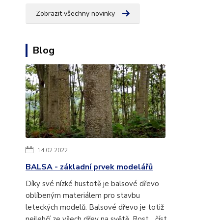
Zobrazit všechny novinky
Blog
14.02.2022
BALSA - základní prvek modelářů
Díky své nízké hustotě je balsové dřevo
oblíbeným materiálem pro stavbu
leteckých modelů. Balsové dřevo je totiž
nejlehčí ze všech dřev na světě. Rost...
číst