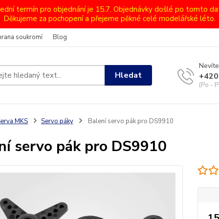
lední termín pro objednání je 15.7. Objednávky došlé po tomto d
Děkujeme za pochopení a přejeme pěkné celé modelářské léto.
hrana soukromí
Blog
Nevíte
Hledat
+420
(Po - P
Serva MKS
Servo páky
Balení servo pák pro DS9910
ní servo pák pro DS9910
15