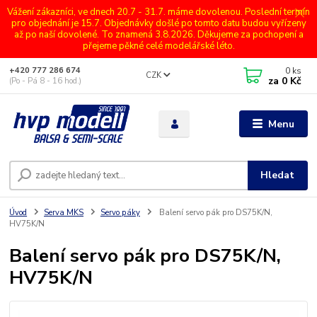
Vážení zákazníci, ve dnech 20.7 - 31.7. máme dovolenou. Poslední termín
pro objednání je 15.7. Objednávky došlé po tomto datu budou vyřízeny
až po naší dovolené. To znamená 3.8.2026. Děkujeme za pochopení a
přejeme pěkné celé modelářské léto.
0
ks
+420 777 286 674
CZK
za
0 Kč
(Po - Pá 8 - 16 hod.)
Menu
Hledat
Úvod
Serva MKS
Servo páky
Balení servo pák pro DS75K/N,
HV75K/N
Balení servo pák pro DS75K/N,
HV75K/N