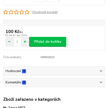
Ohodnotit produkt
100 Kč
/
ks
82,64 Kč
bez DPH
Přidat do košíku
Číslo produktu:
O0002022
Hodnocení
0
Komentáře
0
Zboží zařazeno v kategoriích
Serva MKS