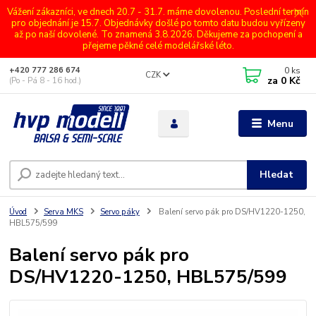
Vážení zákazníci, ve dnech 20.7 - 31.7. máme dovolenou. Poslední termín
pro objednání je 15.7. Objednávky došlé po tomto datu budou vyřízeny
až po naší dovolené. To znamená 3.8.2026. Děkujeme za pochopení a
přejeme pěkné celé modelářské léto.
0
ks
+420 777 286 674
CZK
za
0 Kč
(Po - Pá 8 - 16 hod.)
Menu
Hledat
Úvod
Serva MKS
Servo páky
Balení servo pák pro DS/HV1220-1250,
HBL575/599
Balení servo pák pro
DS/HV1220-1250, HBL575/599