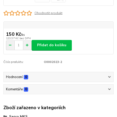
Ohodnotit produkt
150 Kč
/
ks
123,97 Kč
bez DPH
Přidat do košíku
Číslo produktu:
O0002023-2
Hodnocení
0
Komentáře
0
Zboží zařazeno v kategoriích
Serva MKS