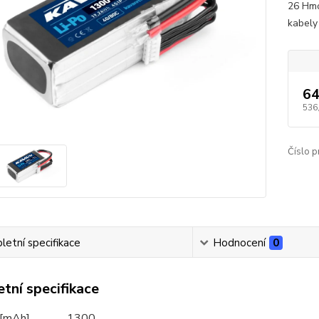
26 Hmo
kabely 
64
536
Číslo p
etní specifikace
Hodnocení
0
tní specifikace
 [mAh]
1300