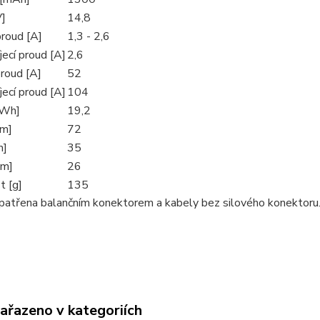
V]
14,8
proud [A]
1,3 - 2,6
jecí proud [A]
2,6
proud [A]
52
jecí proud [A]
104
[Wh]
19,2
mm]
72
m]
35
mm]
26
 [g]
135
opatřena balančním konektorem a kabely bez silového konektoru
zařazeno v kategoriích