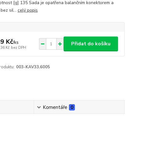
tnost [g] 135 Sada je opatřena balančním konektorem a
bez sil...
celý popis
9 Kč
/
ks
Přidat do košíku
,36 Kč
bez DPH
roduktu:
003-KAV33.6005
Komentáře
0