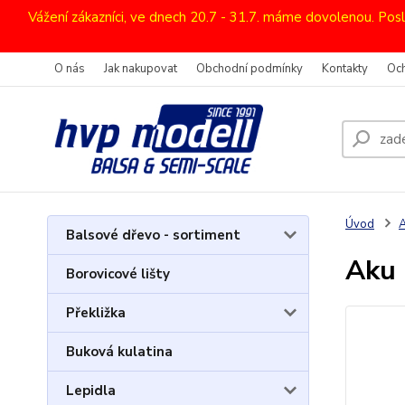
Vážení zákazníci, ve dnech 20.7 - 31.7. máme dovolenou. Pos
O nás
Jak nakupovat
Obchodní podmínky
Kontakty
Oc
Úvod
A
Balsové dřevo - sortiment
Aku 
Borovicové lišty
Překližka
Buková kulatina
Lepidla