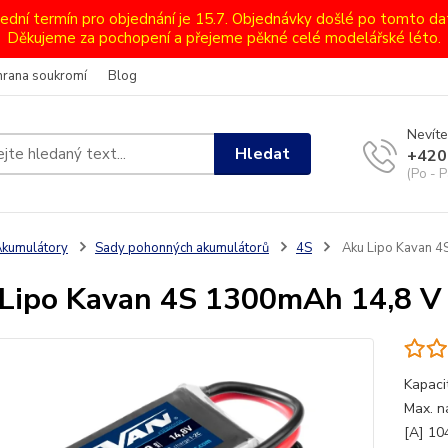
lední termín pro objednání je 15.7. Objednávky došlé po tomto d
Děkujeme za pochopení a přejeme pěkné celé modelářské léto.
hrana soukromí
Blog
Nevíte
Hledat
+420
(Po - P
kumulátory
Sady pohonných akumulátorů
4S
Aku Lipo Kavan 4
Lipo Kavan 4S 1300mAh 14,8 V
Kapaci
Max. na
[A] 10