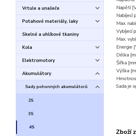
Napětí [
Vrtule a unašeče
Nabíjecí 
Potahové materiály, laky
Max. nabí
Vybíjecí 
Skelné a uhlíkové tkaniny
Max. vybí
Energie 
Kola
Délka [
Elektromotory
Šířka [m
Výška [
Akumulátory
Hmotnost
Sada je 
Sady pohonných akumulátorů
2S
3S
4S
Zboží 