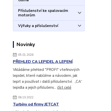
Guma
Příslušenství ke spalovacím
motorům
Výfuky a příslušenství
Novinky
05.01.2026
PŘEHLED CA LEPIDEL A LEPENÍ
Vkládáme přehled "PROFI" vteřinových
lepidel, které nabízíme a návodem, jak
lepit a používat i další příslušenství. „CA“
lepidla a jejich příslušens...
číst celé
06.10.2022
Turbíny od firmy JETCAT