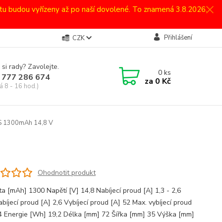
atu budou vyřízeny až po naší dovolené. To znamená 3.8.2026.
Přihlášení
CZK
 si rady? Zavolejte.
0
ks
 777 286 674
za
0 Kč
á 8 - 16 hod.)
S 1300mAh 14,8 V
Ohodnotit produkt
ta [mAh] 1300 Napětí [V] 14,8 Nabíjecí proud [A] 1,3 - 2,6
bíjecí proud [A] 2,6 Vybíjecí proud [A] 52 Max. vybíjecí proud
4 Energie [Wh] 19,2 Délka [mm] 72 Šířka [mm] 35 Výška [mm]