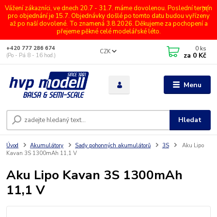
Vážení zákazníci, ve dnech 20.7 - 31.7. máme dovolenou. Poslední termín
pro objednání je 15.7. Objednávky došlé po tomto datu budou vyřízeny
až po naší dovolené. To znamená 3.8.2026. Děkujeme za pochopení a
přejeme pěkné celé modelářské léto.
0
ks
+420 777 286 674
CZK
za
0 Kč
(Po - Pá 8 - 16 hod.)
Menu
Hledat
Úvod
Akumulátory
Sady pohonných akumulátorů
3S
Aku Lipo
Kavan 3S 1300mAh 11,1 V
Aku Lipo Kavan 3S 1300mAh
11,1 V