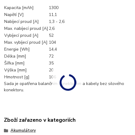
Kapacita [mAh]
1300
Napětí [V]
11,1
Nabíjecí proud [A]
1,3 - 2,6
Max. nabíjecí proud [A]
2,6
Vybíjecí proud [A]
52
Max. vybíjecí proud [A]
104
Energie [Wh]
14,4
Délka [mm]
72
Šířka [mm]
35
Výška [mm]
20
Hmotnost [g]
106
Sada je opatřena balančním konektorem a kabely bez silového
konektoru.
Zboží zařazeno v kategoriích
Akumulátory