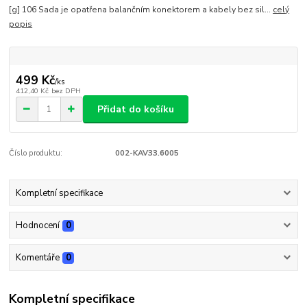
[g] 106 Sada je opatřena balančním konektorem a kabely bez sil...
celý
popis
499 Kč
/
ks
412,40 Kč
bez DPH
Přidat do košíku
Číslo produktu:
002-KAV33.6005
Kompletní specifikace
Hodnocení
0
Komentáře
0
Kompletní specifikace