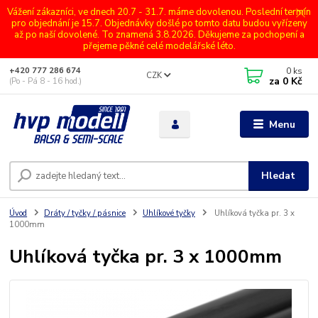
Vážení zákazníci, ve dnech 20.7 - 31.7. máme dovolenou. Poslední termín
pro objednání je 15.7. Objednávky došlé po tomto datu budou vyřízeny
až po naší dovolené. To znamená 3.8.2026. Děkujeme za pochopení a
přejeme pěkné celé modelářské léto.
0
ks
+420 777 286 674
CZK
za
0 Kč
(Po - Pá 8 - 16 hod.)
Menu
Hledat
Úvod
Dráty / tyčky / pásnice
Uhlíkové tyčky
Uhlíková tyčka pr. 3 x
1000mm
Uhlíková tyčka pr. 3 x 1000mm