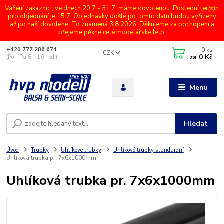
Vážení zákazníci, ve dnech 20.7 - 31.7. máme dovolenou. Poslední termín
pro objednání je 15.7. Objednávky došlé po tomto datu budou vyřízeny
až po naší dovolené. To znamená 3.8.2026. Děkujeme za pochopení a
přejeme pěkné celé modelářské léto.
0
ks
+420 777 286 674
CZK
za
0 Kč
(Po - Pá 8 - 16 hod.)
Menu
Hledat
Úvod
Trubky
Uhlíkové trubky
Uhlíkové trubky standardní
Uhlíková trubka pr. 7x6x1000mm
Uhlíková trubka pr. 7x6x1000mm