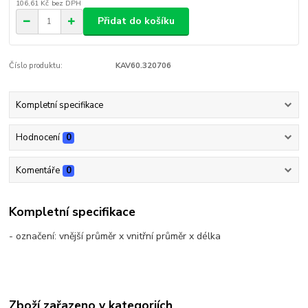
106,61 Kč
bez DPH
Přidat do košíku
Číslo produktu:
KAV60.320706
Kompletní specifikace
Hodnocení
0
Komentáře
0
Kompletní specifikace
- označení: vnější průměr x vnitřní průměr x délka
Zboží zařazeno v kategoriích