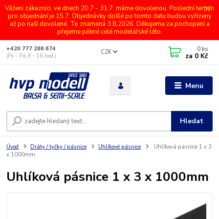
Vážení zákazníci, ve dnech 20.7 - 31.7. máme dovolenou. Poslední termín
pro objednání je 15.7. Objednávky došlé po tomto datu budou vyřízeny
až po naší dovolené. To znamená 3.8.2026. Děkujeme za pochopení a
přejeme pěkné celé modelářské léto.
0
ks
+420 777 286 674
CZK
za
0 Kč
(Po - Pá 8 - 16 hod.)
Menu
Hledat
Úvod
Dráty / tyčky / pásnice
Uhlíkové pásnice
Uhlíková pásnice 1 x 3
x 1000mm
Uhlíková pásnice 1 x 3 x 1000mm