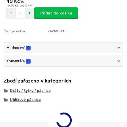
49 Kč
/
ks
40,50 Kč
bez DPH
Přidat do košíku
Číslo produktu:
KAV60.3413
Hodnocení
0
Komentáře
0
Zboží zařazeno v kategoriích
Dráty / tyčky / pásnice
Uhlíkové pásnice