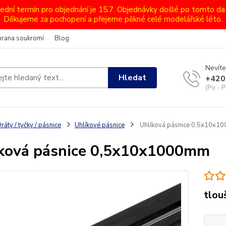
lední termín pro objednání je 15.7. Objednávky došlé po tomto d
Děkujeme za pochopení a přejeme pěkné celé modelářské léto.
hrana soukromí
Blog
Nevíte
Hledat
+420
(Po - P
ráty / tyčky / pásnice
Uhlíkové pásnice
Uhlíková pásnice 0,5x10x1
ková pásnice 0,5x10x1000mm
tlou