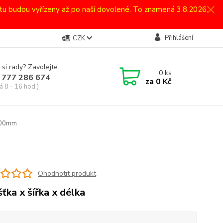
atu budou vyřízeny až po naší dovolené. To znamená 3.8.2026.
Přihlášení
CZK
 si rady? Zavolejte.
0
ks
 777 286 674
za
0 Kč
á 8 - 16 hod.)
000mm
Ohodnotit produkt
šťka x šířka x délka