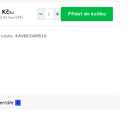
 Kč
/
ks
Přidat do košíku
02 Kč
bez DPH
roduktu:
KAV60.3400510
entáře
0