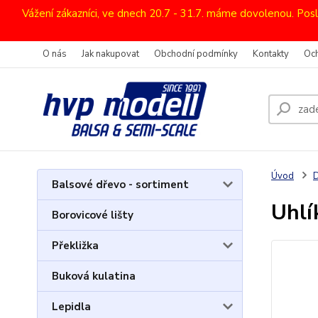
Vážení zákazníci, ve dnech 20.7 - 31.7. máme dovolenou. Pos
O nás
Jak nakupovat
Obchodní podmínky
Kontakty
Oc
Úvod
D
Balsové dřevo - sortiment
Uhlí
Borovicové lišty
Překližka
Buková kulatina
Lepidla