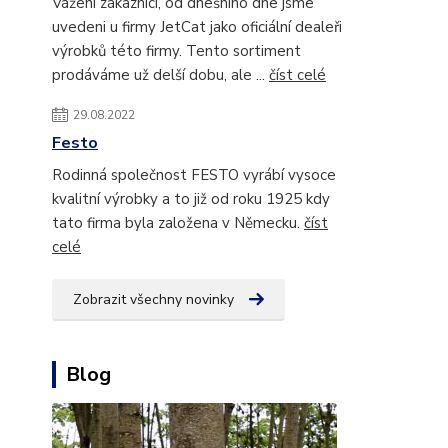
Vážení zákazníci, od dnešního dne jsme
uvedeni u firmy JetCat jako oficiální dealeři
výrobků této firmy. Tento sortiment
prodáváme už delší dobu, ale ...
číst celé
29.08.2022
Festo
Rodinná společnost FESTO vyrábí vysoce
kvalitní výrobky a to již od roku 1925 kdy
tato firma byla založena v Německu.
číst
celé
Zobrazit všechny novinky
Blog