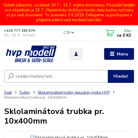
Vážení zákazníci, ve dnech 20.7 - 31.7. máme dovolenou. Poslední termín
pro objednání je 15.7. Objednávky došlé po tomto datu budou vyřízeny
až po naší dovolené. To znamená 3.8.2026. Děkujeme za pochopení a
přejeme pěkné celé modelářské léto.
0
ks
+420 777 286 674
CZK
za
0 Kč
(Po - Pá 8 - 16 hod.)
Menu
Hledat
Úvod
Trubky
Sklolaminátové trubky (pouzdra) výroba HVP
Sklolaminátová trubka pr. 10x400mm
Sklolaminátová trubka pr.
10x400mm