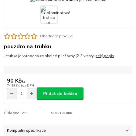
Ohodnotit produkt
pouzdro na trubku
- trubka je vyrobena ze skelné punčochy (2-3 vrstvy)
celý popis
90 Kč
/
ks
74,38 Kč
bez DPH
Přidat do košíku
Číslo produktu:
SL00101000
Kompletní specifikace