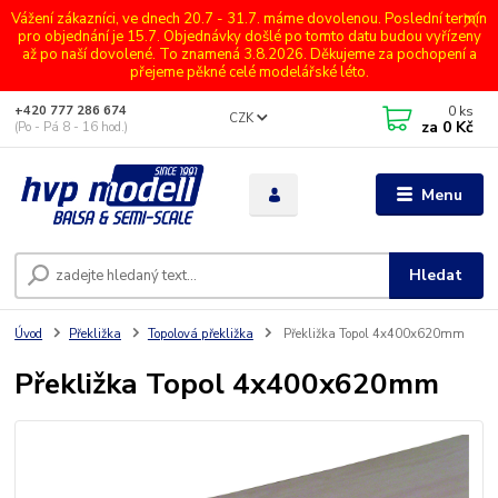
Vážení zákazníci, ve dnech 20.7 - 31.7. máme dovolenou. Poslední termín
pro objednání je 15.7. Objednávky došlé po tomto datu budou vyřízeny
až po naší dovolené. To znamená 3.8.2026. Děkujeme za pochopení a
přejeme pěkné celé modelářské léto.
0
ks
+420 777 286 674
CZK
za
0 Kč
(Po - Pá 8 - 16 hod.)
Menu
Hledat
Úvod
Překližka
Topolová překližka
Překližka Topol 4x400x620mm
Překližka Topol 4x400x620mm