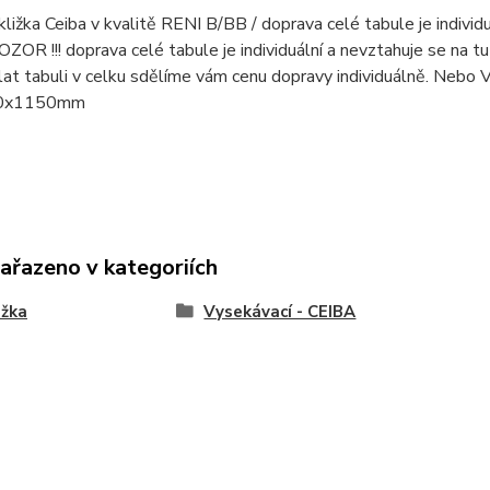
kližka Ceiba v kvalitě RENI B/BB / doprava celé tabule je individu
 POZOR !!! doprava celé tabule je individuální a nevztahuje se na
lat tabuli v celku sdělíme vám cenu dopravy individuálně. Nebo
0x1150mm
zařazeno v kategoriích
ižka
Vysekávací - CEIBA