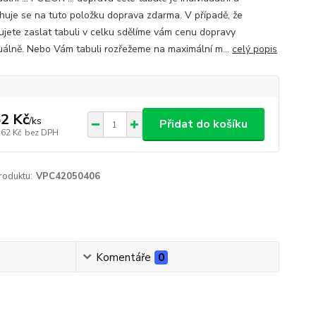
huje se na tuto položku doprava zdarma. V případě, že
ujete zaslat tabuli v celku sdělíme vám cenu dopravy
duálně. Nebo Vám tabuli rozřežeme na maximální m...
celý popis
2 Kč
/
ks
Přidat do košíku
,62 Kč
bez DPH
roduktu:
VPC42050406
Komentáře
0