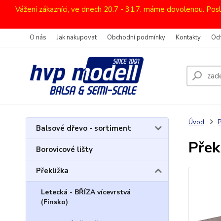
Vážení zákazníci, ve dnech 20.7 - 31.7. máme dovolenou. Pos
O nás
Jak nakupovat
Obchodní podmínky
Kontakty
Oc
Úvod
P
Balsové dřevo - sortiment
Přek
Borovicové lišty
Překližka
Letecká - BŘÍZA vícevrstvá
(Finsko)