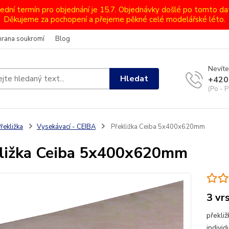
lední termín pro objednání je 15.7. Objednávky došlé po tomto d
Děkujeme za pochopení a přejeme pěkné celé modelářské léto.
hrana soukromí
Blog
Nevíte
Hledat
+420
(Po - P
řekližka
Vysekávací - CEIBA
Překližka Ceiba 5x400x620mm
ližka Ceiba 5x400x620mm
3 vr
překliž
individ