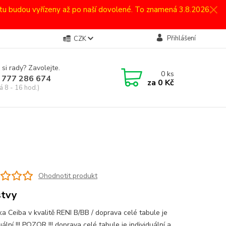
atu budou vyřízeny až po naší dovolené. To znamená 3.8.2026.
Přihlášení
CZK
 si rady? Zavolejte.
0
ks
 777 286 674
za
0 Kč
á 8 - 16 hod.)
Ohodnotit produkt
stvy
ka Ceiba v kvalitě RENI B/BB / doprava celé tabule je
uální !!! POZOR !!! doprava celé tabule je individuální a