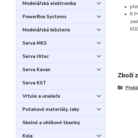
Modelářská elektronika
pře
!!!
PowerBox Systems
zas
60
Modelářská bižuterie
Serva MKS
Serva Hitec
Serva Kavan
Zboží 
Serva KST
Překl
Vrtule a unašeče
Potahové materiály, laky
Skelné a uhlíkové tkaniny
Kola