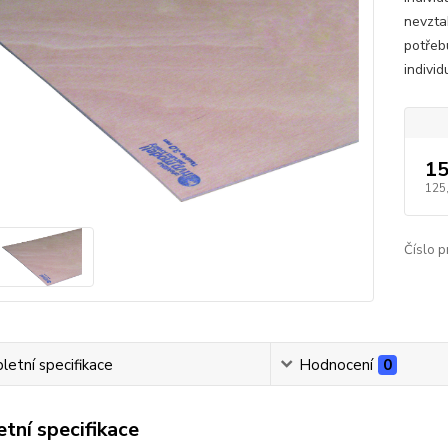
nevzta
potřeb
indivi
15
125
Číslo p
etní specifikace
Hodnocení
0
tní specifikace