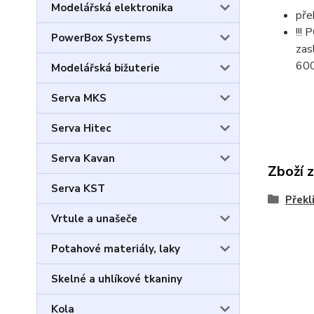
Modelářská elektronika
pře
!!!
PowerBox Systems
zas
60
Modelářská bižuterie
Serva MKS
Serva Hitec
Serva Kavan
Zboží 
Serva KST
Překl
Vrtule a unašeče
Potahové materiály, laky
Skelné a uhlíkové tkaniny
Kola