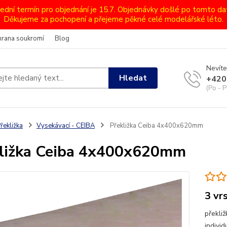
lední termín pro objednání je 15.7. Objednávky došlé po tomto d
Děkujeme za pochopení a přejeme pěkné celé modelářské léto.
hrana soukromí
Blog
Nevíte
Hledat
+420
(Po - P
řekližka
Vysekávací - CEIBA
Překližka Ceiba 4x400x620mm
ližka Ceiba 4x400x620mm
3 vr
překliž
individ