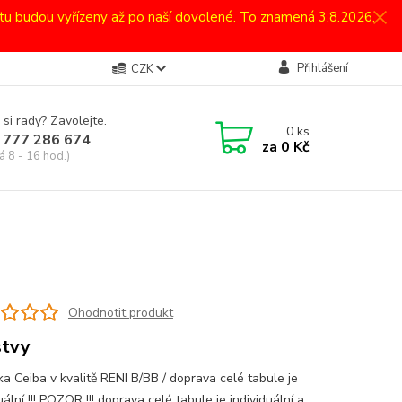
atu budou vyřízeny až po naší dovolené. To znamená 3.8.2026.
Přihlášení
CZK
 si rady? Zavolejte.
0
ks
 777 286 674
za
0 Kč
á 8 - 16 hod.)
Ohodnotit produkt
stvy
ka Ceiba v kvalitě RENI B/BB / doprava celé tabule je
uální !!! POZOR !!! doprava celé tabule je individuální a