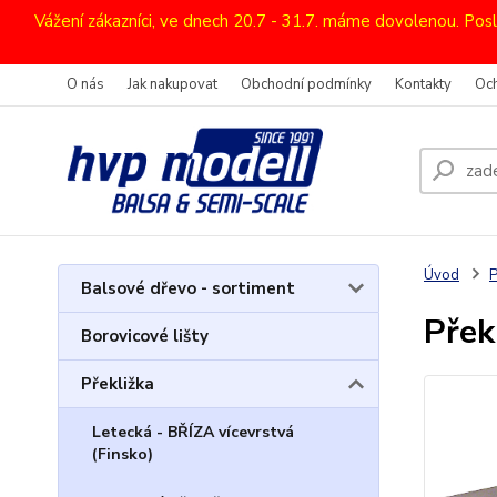
Vážení zákazníci, ve dnech 20.7 - 31.7. máme dovolenou. Pos
O nás
Jak nakupovat
Obchodní podmínky
Kontakty
Oc
Úvod
P
Balsové dřevo - sortiment
Přek
Borovicové lišty
Překližka
Letecká - BŘÍZA vícevrstvá
(Finsko)