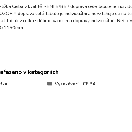
kližka Ceiba v kvalitě RENI B/BB / doprava celé tabule je individu
 POZOR !!! doprava celé tabule je individuální a nevztahuje se na
lat tabuli v celku sdělíme vám cenu dopravy individuálně. Nebo
0x1150mm
zařazeno v kategoriích
ižka
Vysekávací - CEIBA