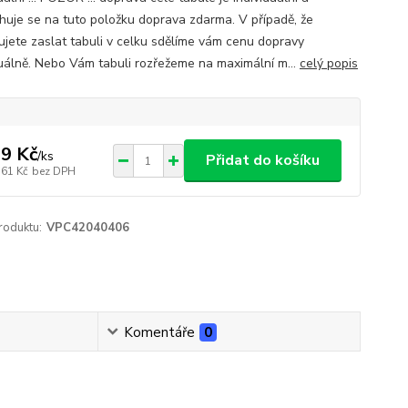
huje se na tuto položku doprava zdarma. V případě, že
ujete zaslat tabuli v celku sdělíme vám cenu dopravy
duálně. Nebo Vám tabuli rozřežeme na maximální m...
celý popis
9 Kč
/
ks
Přidat do košíku
,61 Kč
bez DPH
roduktu:
VPC42040406
Komentáře
0