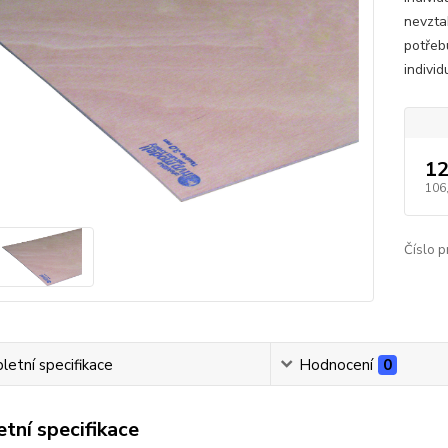
nevzta
potřeb
indivi
12
106
Číslo p
etní specifikace
Hodnocení
0
tní specifikace