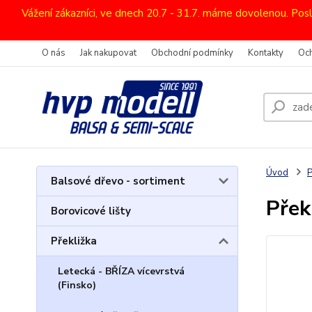
Vážení zákazníci, ve dnech 20.7 - 31.7. máme dovolenou. Pos
O nás
Jak nakupovat
Obchodní podmínky
Kontakty
Oc
Úvod
P
Balsové dřevo - sortiment
Přek
Borovicové lišty
Překližka
Letecká - BŘÍZA vícevrstvá
(Finsko)