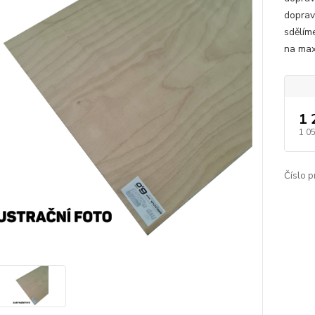
doprav
sdělím
na max
1 
1 0
Číslo p