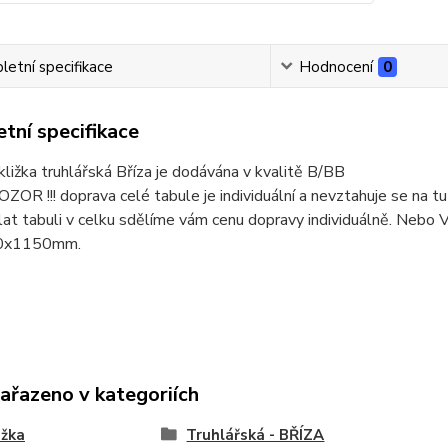
etní specifikace
Hodnocení
0
tní specifikace
kližka truhlářská Bříza je dodávána v kvalitě B/BB
 POZOR !!! doprava celé tabule je individuální a nevztahuje se na
lat tabuli v celku sdělíme vám cenu dopravy individuálně. Nebo
0x1150mm.
zařazeno v kategoriích
ižka
Truhlářská - BŘÍZA