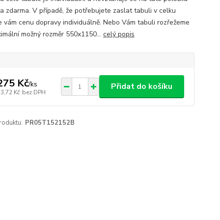
a zdarma. V případě, že potřebujete zaslat tabuli v celku
e vám cenu dopravy individuálně. Nebo Vám tabuli rozřežeme
imální možný rozměr 550x1150...
celý popis
275 Kč
/
ks
Přidat do košíku
53,72 Kč
bez DPH
roduktu:
PR05T152152B