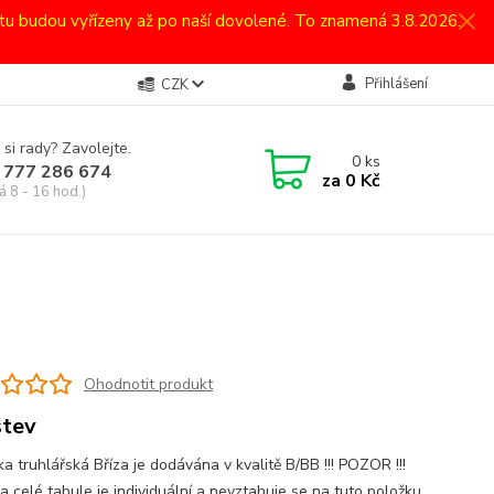
atu budou vyřízeny až po naší dovolené. To znamená 3.8.2026.
Přihlášení
CZK
 si rady? Zavolejte.
0
ks
 777 286 674
za
0 Kč
á 8 - 16 hod.)
Ohodnotit produkt
stev
ka truhlářská Bříza je dodávána v kvalitě B/BB !!! POZOR !!!
a celé tabule je individuální a nevztahuje se na tuto položku