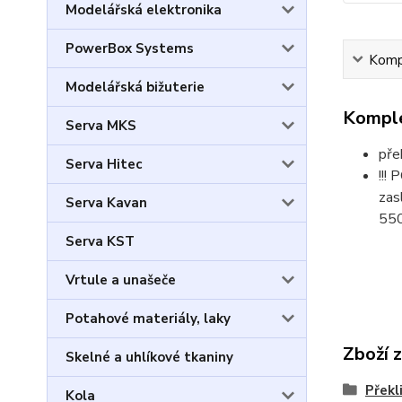
Modelářská elektronika
PowerBox Systems
Kompl
Modelářská bižuterie
Komple
Serva MKS
pře
Serva Hitec
!!!
zas
Serva Kavan
55
Serva KST
Vrtule a unašeče
Potahové materiály, laky
Zboží 
Skelné a uhlíkové tkaniny
Překl
Kola