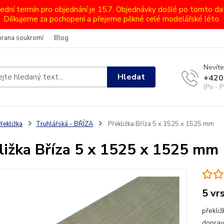
lední termín pro objednání je 15.7. Objednávky došlé po tomto d
Děkujeme za pochopení a přejeme pěkné celé modelářské léto.
hrana soukromí
Blog
Nevíte
Hledat
+420
(Po - P
řekližka
Truhlářská - BŘÍZA
Překližka Bříza 5 x 1525 x 1525 mm
ližka Bříza 5 x 1525 x 1525 mm
5 vr
překliž
doprav