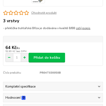
Ohodnotit produkt
3 vrstvy
- překližka truhlářská Bříza je dodávána v kvalitě B/BB
celý popis
64 Kč
/
ks
52,89 Kč
bez DPH
Přidat do košíku
Číslo produktu:
PR04T030050B
Kompletní specifikace
Hodnocení
0