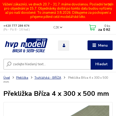
Vážení zákazníci, ve dnech 20.7 - 31.7. máme dovolenou. Poslední termín
pro objednání je 15.7. Objednávky došlé po tomto datu budou vyřízeny
až po naší dovolené. To znamená 3.8.2026. Děkujeme za pochopení a
přejeme pěkné celé modelářské léto.
0
ks
+420 777 286 674
CZK
za
0 Kč
(Po - Pá 8 - 16 hod.)
Menu
Hledat
Úvod
Překližka
Truhlářská - BŘÍZA
Překližka Bříza 4 x 300 x 500
mm
Překližka Bříza 4 x 300 x 500 mm