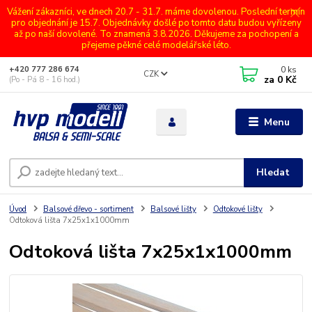
Vážení zákazníci, ve dnech 20.7 - 31.7. máme dovolenou. Poslední termín
pro objednání je 15.7. Objednávky došlé po tomto datu budou vyřízeny
až po naší dovolené. To znamená 3.8.2026. Děkujeme za pochopení a
přejeme pěkné celé modelářské léto.
0
ks
+420 777 286 674
CZK
za
0 Kč
(Po - Pá 8 - 16 hod.)
Menu
Hledat
Úvod
Balsové dřevo - sortiment
Balsové lišty
Odtokové lišty
Odtoková lišta 7x25x1x1000mm
Odtoková lišta 7x25x1x1000mm