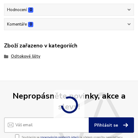
Hodnocení
0
Komentáře
0
Zboží zařazeno v kategoriích
Odtokové lišty
Nepropásněte novinky, akce a
slevy!
Přihlásit se
Souhlasím se
zpracováním osobních údajů
za účelem rozesílky newsletteru.