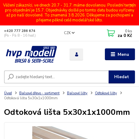
Vážení zákazníci, ve dnech 20.7 - 31.7. máme dovolenou. Poslední termín
pro objednání je 15.7. Objednávky došlé po tomto datu budou vyřízeny
až po naší dovolené. To znamená 3.8.2026. Děkujeme za pochopení a
přejeme pěkné celé modelářské léto.
0
ks
+420 777 286 674
CZK
za
0 Kč
(Po - Pá 8 - 16 hod.)
Menu
Hledat
Úvod
Balsové dřevo - sortiment
Balsové lišty
Odtokové lišty
Odtoková lišta 5x30x1x1000mm
Odtoková lišta 5x30x1x1000mm