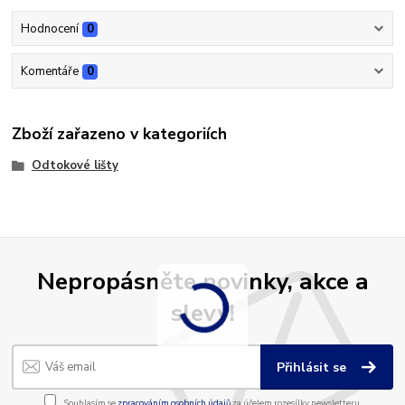
Hodnocení
0
Komentáře
0
Zboží zařazeno v kategoriích
Odtokové lišty
Nepropásněte novinky, akce a
slevy!
Přihlásit se
Souhlasím se
zpracováním osobních údajů
za účelem rozesílky newsletteru.